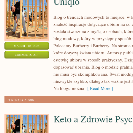
Uniqlo
Blog o trendach modowych to miejsce, w 
znaleźć inspiracje dotyczące ubioru na co 
została stworzona z myślą o osobach, któr
blog modowy, który w przystępny sposób p
Polecamy Burberry i Burberry. Na stronie
MARCH - 10 - 2026
które dotyczą świata ubioru. Autorzy publik
ON
COMMENTS OFF
estetykę ubioru w sposób praktyczny. Dzię
UNIQLO
dopasować ubrania. Blog o modzie pralni
nie musi być skomplikowana. Świat modny
niezwykle szybko, dlatego tak ważne jest ś
Na blogu można
[ Read More ]
POSTED BY ADMIN
Keto a Zdrowie Psyc