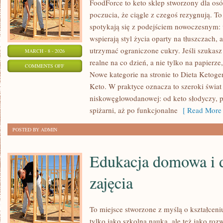
FoodForce to keto sklep stworzony dla osó
poczucia, że ciągle z czegoś rezygnują. 
spotykają się z podejściem nowoczesnym: 
wspierają styl życia oparty na tłuszczach,
utrzymać ograniczone cukry. Jeśli szukasz p
MARCH - 8 - 2026
realne na co dzień, a nie tylko na papierze,
ON
COMMENTS OFF
Nowe kategorie na stronie to Dieta Ketoge
KETO
Keto. W praktyce oznacza to szeroki świat
A
niskowęglowodanowej: od keto słodyczy, p
ZDROWIE
spiżarni, aż po funkcjonalne
[ Read More 
PSYCHICZNE
POSTED BY ADMIN
Edukacja domowa i 
zajęcia
To miejsce stworzone z myślą o kształceni
tylko jako szkolna nauka, ale też jako ro