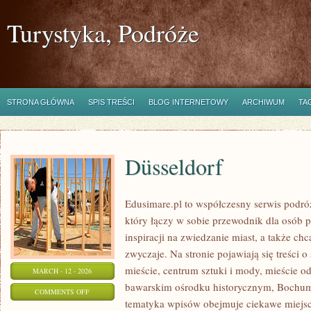
Turystyka, Podróże
STRONA GŁÓWNA
SPIS TREŚCI
BLOG INTERNETOWY
ARCHIWUM
TA
Düsseldorf
Edusimare.pl to współczesny serwis pod
który łączy w sobie przewodnik dla osób 
inspiracji na zwiedzanie miast, a także ch
zwyczaje. Na stronie pojawiają się treści 
mieście, centrum sztuki i mody, mieście o
MARCH - 12 - 2026
bawarskim ośrodku historycznym, Bochum 
ON
COMMENTS OFF
tematyka wpisów obejmuje ciekawe miejsca
DÜSSELDORF