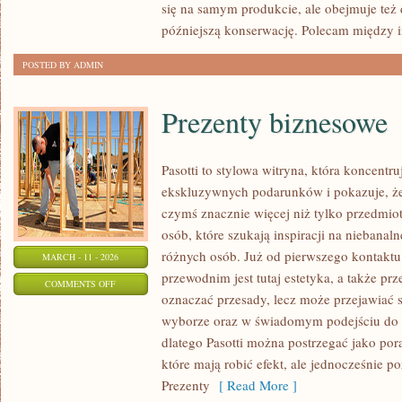
się na samym produkcie, ale obejmuje też
(DIY)
późniejszą konserwację. Polecam między i
POSTED BY ADMIN
Prezenty biznesowe
Pasotti to stylowa witryna, która koncentru
ekskluzywnych podarunków i pokazuje, że
czymś znacznie więcej niż tylko przedmiot
osób, które szukają inspiracji na niebanaln
różnych osób. Już od pierwszego kontakt
MARCH - 11 - 2026
przewodnim jest tutaj estetyka, a także pr
ON
COMMENTS OFF
oznaczać przesady, lecz może przejawiać 
PREZENTY
wyborze oraz w świadomym podejściu do 
BIZNESOWE
dlatego Pasotti można postrzegać jako por
które mają robić efekt, ale jednocześnie 
Prezenty
[ Read More ]