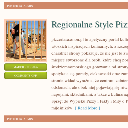
POSTED BY ADMIN
Regionalne Style Pi
pizzeriasaxofon.pl to apetyczny portal kuli
włoskich inspiracjach kulinarnych, a szcze
charakter strony pokazuje, że nie jest to z
miejsce stworzone dla osób, które chcą po
śródziemnomorskiego gotowania od strony 
MARCH - 11 - 2026
spotykają się porady, ciekawostki oraz za
ON
COMMENTS OFF
stronie widać wyraźnie, że centrum zainte
REGIONALNE
odsłonach, ale obok niej pojawiają się ró
STYLE
napojami, składnikami, a także z kulinarną 
PIZZY
Sprzęt do Wypieku Pizzy i Fakty i Mity o P
miłośników
[ Read More ]
POSTED BY ADMIN