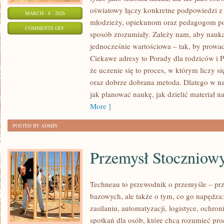
oświatowy łączy konkretne podpowiedzi z 
MARCH - 8 - 2026
młodzieży, opiekunom oraz pedagogom por
ON
COMMENTS OFF
sposób zrozumiały. Zależy nam, aby nauka
EDUKACJA
jednocześnie wartościowa – tak, by prowa
DOMOWA
Ciekawe adresy to Porady dla rodziców i P
I
że uczenie się to proces, w którym liczy si
DODATKOWE
oraz dobrze dobrana metoda. Dlatego w n
ZAJĘCIA
jak planować naukę, jak dzielić materiał na
More ]
POSTED BY ADMIN
Przemysł Stoczniow
Techneau to przewodnik o przemyśle – pr
bazowych, ale także o tym, co go napędza:
zasilaniu, automatyzacji, logistyce, ochron
spotkań dla osób, które chcą rozumieć pr