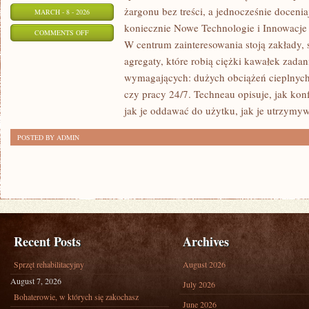
żargonu bez treści, a jednocześnie docenia
MARCH - 8 - 2026
koniecznie Nowe Technologie i Innowacje
ON
COMMENTS OFF
W centrum zainteresowania stoją zakłady,
PRZEMYSŁ
agregaty, które robią ciężki kawałek zada
STOCZNIOWY
wymagających: dużych obciążeń cieplnych,
czy pracy 24/7. Techneau opisuje, jak konf
jak je oddawać do użytku, jak je utrzymyw
POSTED BY ADMIN
Recent Posts
Archives
Sprzęt rehabilitacyjny
August 2026
August 7, 2026
July 2026
Bohaterowie, w których się zakochasz
June 2026