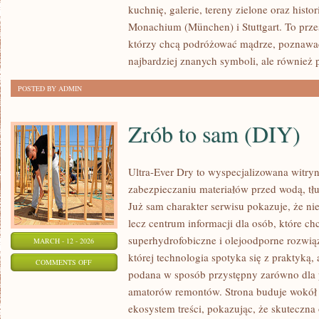
kuchnię, galerie, tereny zielone oraz histo
Monachium (München) i Stuttgart. To przes
którzy chcą podróżować mądrze, poznawać
najbardziej znanych symboli, ale również 
POSTED BY ADMIN
Zrób to sam (DIY)
Ultra-Ever Dry to wyspecjalizowana witryn
zabezpieczaniu materiałów przed wodą, tł
Już sam charakter serwisu pokazuje, że nie
lecz centrum informacji dla osób, które chc
superhydrofobiczne i olejoodporne rozwią
MARCH - 12 - 2026
której technologia spotyka się z praktyką,
ON
COMMENTS OFF
podana w sposób przystępny zarówno dla pr
ZRÓB
amatorów remontów. Strona buduje wokół 
TO
ekosystem treści, pokazując, że skuteczna
SAM