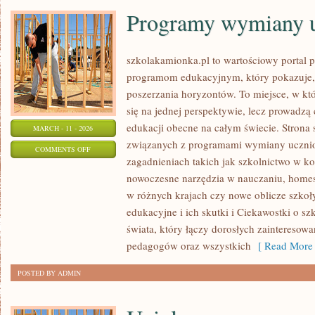
Programy wymiany u
szkolakamionka.pl to wartościowy portal
programom edukacyjnym, który pokazuje,
poszerzania horyzontów. To miejsce, w któ
się na jednej perspektywie, lecz prowadzą
edukacji obecne na całym świecie. Strona 
MARCH - 11 - 2026
związanych z programami wymiany uczniow
ON
COMMENTS OFF
zagadnieniach takich jak szkolnictwo w k
PROGRAMY
nowoczesne narzędzia w nauczaniu, homes
WYMIANY
w różnych krajach czy nowe oblicze szkoł
UCZNIOWSKIEJ
edukacyjne i ich skutki i Ciekawostki o sz
świata, który łączy dorosłych zainteresow
pedagogów oraz wszystkich
[ Read More 
POSTED BY ADMIN