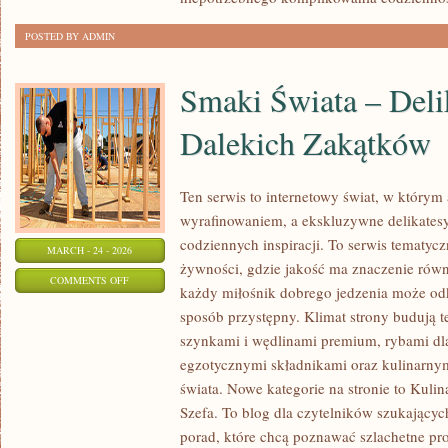
POSTED BY ADMIN
Smaki Świata – Deli
Dalekich Zakątków
Ten serwis to internetowy świat, w którym 
wyrafinowaniem, a ekskluzywne delikatesy 
codziennych inspiracji. To serwis tematy
MARCH - 24 - 2026
żywności, gdzie jakość ma znaczenie równ
ON
COMMENTS OFF
każdy miłośnik dobrego jedzenia może od
SMAKI
sposób przystępny. Klimat strony budują t
ŚWIATA
szynkami i wędlinami premium, rybami dl
–
egzotycznymi składnikami oraz kulinarnym
DELIKATESY
świata. Nowe kategorie na stronie to Kuli
Z
Szefa. To blog dla czytelników szukającyc
DALEKICH
porad, które chcą poznawać szlachetne pr