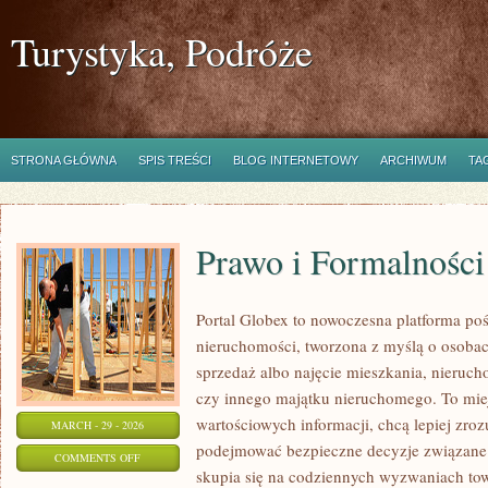
Turystyka, Podróże
STRONA GŁÓWNA
SPIS TREŚCI
BLOG INTERNETOWY
ARCHIWUM
TA
Prawo i Formalności
Portal Globex to nowoczesna platforma po
nieruchomości, tworzona z myślą o osobach
sprzedaż albo najęcie mieszkania, nieruch
czy innego majątku nieruchomego. To miej
wartościowych informacji, chcą lepiej zroz
MARCH - 29 - 2026
podejmować bezpieczne decyzje związane 
ON
COMMENTS OFF
skupia się na codziennych wyzwaniach to
PRAWO