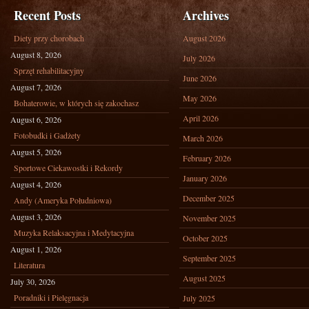
Recent Posts
Archives
Diety przy chorobach
August 2026
August 8, 2026
July 2026
Sprzęt rehabilitacyjny
June 2026
August 7, 2026
May 2026
Bohaterowie, w których się zakochasz
April 2026
August 6, 2026
Fotobudki i Gadżety
March 2026
August 5, 2026
February 2026
Sportowe Ciekawostki i Rekordy
January 2026
August 4, 2026
December 2025
Andy (Ameryka Południowa)
August 3, 2026
November 2025
Muzyka Relaksacyjna i Medytacyjna
October 2025
August 1, 2026
September 2025
Literatura
August 2025
July 30, 2026
Poradniki i Pielęgnacja
July 2025