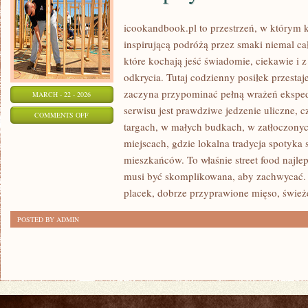
icookandbook.pl to przestrzeń, w którym ku
inspirującą podróżą przez smaki niemal cał
które kochają jeść świadomie, ciekawie i z
odkrycia. Tutaj codzienny posiłek przestaj
zaczyna przypominać pełną wrażeń eksp
MARCH - 22 - 2026
serwisu jest prawdziwe jedzenie uliczne, cz
ON
COMMENTS OFF
targach, w małych budkach, w zatłoczonyc
PRZEPISY
miejscach, gdzie lokalna tradycja spotyka
DO
mieszkańców. To właśnie street food najlep
DOMU
musi być skomplikowana, aby zachwycać.
placek, dobrze przyprawione mięso, świe
POSTED BY ADMIN