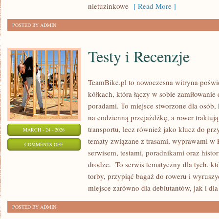
ZAKĄTKÓW
nietuzinkowe
[ Read More ]
POSTED BY ADMIN
Testy i Recenzje
TeamBike.pl to nowoczesna witryna poś
kółkach, która łączy w sobie zamiłowanie
poradami. To miejsce stworzone dla osób, k
na codzienną przejażdżkę, a rower traktuj
transportu, lecz również jako klucz do pr
MARCH - 24 - 2026
tematy związane z trasami, wyprawami w Po
ON
COMMENTS OFF
serwisem, testami, poradnikami oraz histo
TESTY
drodze. To serwis tematyczny dla tych, k
I
torby, przypiąć bagaż do roweru i wyruszy
RECENZJE
miejsce zarówno dla debiutantów, jak i dla
POSTED BY ADMIN