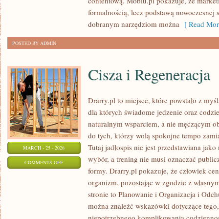
contentową. Mobiu.pl pokazuje, że marketi
formalnością, lecz podstawą nowoczesnej s
dobranym narzędziom można
[ Read Mor
POSTED BY ADMIN
Cisza i Regeneracja
Drarry.pl to miejsce, które powstało z myś
dla których świadome jedzenie oraz codz
naturalnym wsparciem, a nie męczącym o
do tych, którzy wolą spokojne tempo zamia
Tutaj jadłospis nie jest przedstawiana jako
MARCH - 25 - 2026
wybór, a trening nie musi oznaczać publi
ON
COMMENTS OFF
formy. Drarry.pl pokazuje, że człowiek c
CISZA
organizm, pozostając w zgodzie z własny
I
stronie to Planowanie i Organizacja i Odch
REGENERACJA
można znaleźć wskazówki dotyczące tego, 
niepotrzebnego komplikowania codziennoś