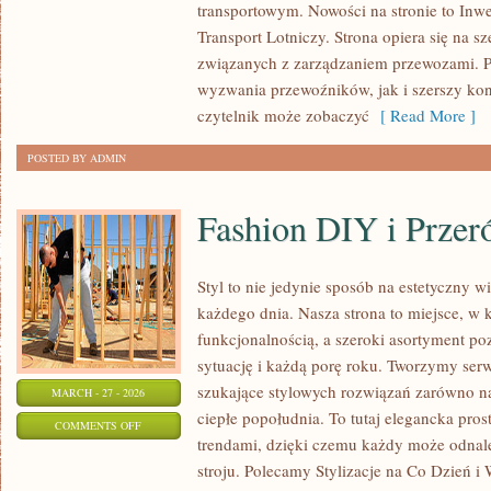
transportowym. Nowości na stronie to Inwes
TOWARÓW
Transport Lotniczy. Strona opiera się na 
I
związanych z zarządzaniem przewozami. 
SPEDYCJA
wyzwania przewoźników, jak i szerszy kon
czytelnik może zobaczyć
[ Read More ]
POSTED BY ADMIN
Fashion DIY i Przer
Styl to nie jedynie sposób na estetyczny 
każdego dnia. Nasza strona to miejsce, w 
funkcjonalnością, a szeroki asortyment po
sytuację i każdą porę roku. Tworzymy serwi
szukające stylowych rozwiązań zarówno na 
MARCH - 27 - 2026
ciepłe popołudnia. To tutaj elegancka pros
ON
COMMENTS OFF
trendami, dzięki czemu każdy może odnal
FASHION
stroju. Polecamy Stylizacje na Co Dzień i
DIY