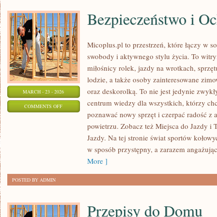
Bezpieczeństwo i O
Micoplus.pl to przestrzeń, które łączy w s
swobody i aktywnego stylu życia. To witryn
miłośnicy rolek, jazdy na wrotkach, sprz
lodzie, a także osoby zainteresowane zi
oraz deskorolką. To nie jest jedynie zwykły
MARCH - 23 - 2026
centrum wiedzy dla wszystkich, którzy chc
ON
COMMENTS OFF
poznawać nowy sprzęt i czerpać radość z
BEZPIECZEŃSTWO
powietrzu. Zobacz też Miejsca do Jazdy i T
I
Jazdy. Na tej stronie świat sportów kołow
OCHRONA
w sposób przystępny, a zarazem angażując
More ]
POSTED BY ADMIN
Przepisy do Domu