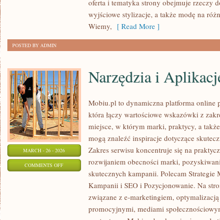
oferta i tematyka strony obejmuje rzeczy 
I
wyjściowe stylizacje, a także modę na róż
PRZERÓBKI
Wiemy,
[ Read More ]
POSTED BY ADMIN
Narzędzia i Aplikac
Mobiu.pl to dynamiczna platforma online 
która łączy wartościowe wskazówki z zakr
miejsce, w którym marki, praktycy, a takż
mogą znaleźć inspiracje dotyczące skutecz
Zakres serwisu koncentruje się na prakty
MARCH - 26 - 2026
rozwijaniem obecności marki, pozyskiwan
ON
COMMENTS OFF
skutecznych kampanii. Polecam Strategie 
NARZĘDZIA
Kampanii i SEO i Pozycjonowanie. Na stro
I
związane z e-marketingiem, optymalizacją
APLIKACJE
promocyjnymi, mediami społecznościowym
MARKETINGOWE