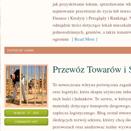
jak pozyskiwanie lokum, sprzedawanie wł
I
najmowanie przestrzeni do życia lub inwest
FORMALNOŚCI
Finanse i Kredyty i Przeglądy i Rankingi.
odnajdzie treści dotyczące lokali mieszka
jednorodzinnych, gruntów, a także temató
ogromne
[ Read More ]
POSTED BY ADMIN
Przewóz Towarów i 
To nowoczesna witryna poświęcona zagadn
oraz logistyki, która skupia użyteczne inf
ruch ludzi i ładunków. To serwis, w który
materiały dotyczące transportu drogowego,
zaplecza logistycznego. Blog został stwor
MARCH - 27 - 2026
śledzących rozwój sektora, którzy chcą śle
ON
COMMENTS OFF
przewozach oraz analizować realne wyzwa
PRZEWÓZ