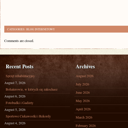
CATEGORIES:
BLOG INTERNETOWY
Comments are closed.
Recent Posts
Archives
Sprzęt rehabilitacyjny
August 2026
August 7, 2026
July 2026
Bohaterowie, w których się zakochasz
June 2026
August 6, 2026
May 2026
Fotobudki i Gadżety
April 2026
August 5, 2026
Sportowe Ciekawostki i Rekordy
March 2026
August 4, 2026
February 2026