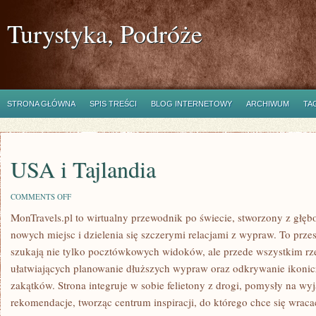
Turystyka, Podróże
STRONA GŁÓWNA
SPIS TREŚCI
BLOG INTERNETOWY
ARCHIWUM
TA
USA i Tajlandia
ON
COMMENTS OFF
USA
MonTravels.pl to wirtualny przewodnik po świecie, stworzony z głęb
I
TAJLANDIA
nowych miejsc i dzielenia się szczerymi relacjami z wypraw. To przes
szukają nie tylko pocztówkowych widoków, ale przede wszystkim r
ułatwiających planowanie dłuższych wypraw oraz odkrywanie ikonic
zakątków. Strona integruje w sobie felietony z drogi, pomysły na wyj
rekomendacje, tworząc centrum inspiracji, do którego chce się wrac