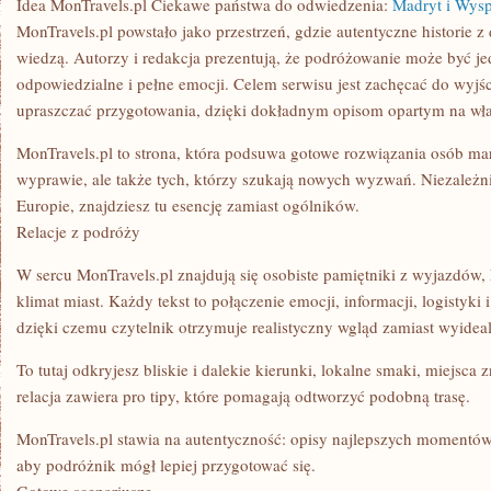
Idea MonTravels.pl Ciekawe państwa do odwiedzenia:
Madryt i Wysp
MonTravels.pl powstało jako przestrzeń, gdzie autentyczne historie z 
wiedzą. Autorzy i redakcja prezentują, że podróżowanie może być je
odpowiedzialne i pełne emocji. Celem serwisu jest zachęcać do wyjści
upraszczać przygotowania, dzięki dokładnym opisom opartym na wł
MonTravels.pl to strona, która podsuwa gotowe rozwiązania osób ma
wyprawie, ale także tych, którzy szukają nowych wyzwań. Niezależn
Europie, znajdziesz tu esencję zamiast ogólników.
Relacje z podróży
W sercu MonTravels.pl znajdują się osobiste pamiętniki z wyjazdów,
klimat miast. Każdy tekst to połączenie emocji, informacji, logistyki
dzięki czemu czytelnik otrzymuje realistyczny wgląd zamiast wyidea
To tutaj odkryjesz bliskie i dalekie kierunki, lokalne smaki, miejsc
relacja zawiera pro tipy, które pomagają odtworzyć podobną trasę.
MonTravels.pl stawia na autentyczność: opisy najlepszych momentów,
aby podróżnik mógł lepiej przygotować się.