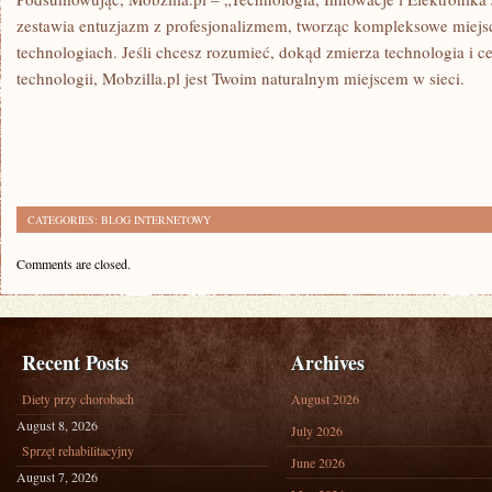
zestawia entuzjazm z profesjonalizmem, tworząc kompleksowe miejs
technologiach. Jeśli chcesz rozumieć, dokąd zmierza technologia i c
technologii, Mobzilla.pl jest Twoim naturalnym miejscem w sieci.
CATEGORIES:
BLOG INTERNETOWY
Comments are closed.
Recent Posts
Archives
Diety przy chorobach
August 2026
August 8, 2026
July 2026
Sprzęt rehabilitacyjny
June 2026
August 7, 2026