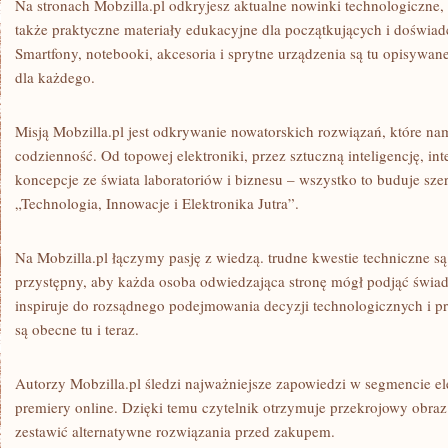
Na stronach Mobzilla.pl odkryjesz aktualne nowinki technologiczne,
RYNKU
TECH
także praktyczne materiały edukacyjne dla początkujących i doświ
Smartfony, notebooki, akcesoria i sprytne urządzenia są tu opisywan
dla każdego.
Misją Mobzilla.pl jest odkrywanie nowatorskich rozwiązań, które na
codzienność. Od topowej elektroniki, przez sztuczną inteligencję, in
koncepcje ze świata laboratoriów i biznesu – wszystko to buduje sz
„Technologia, Innowacje i Elektronika Jutra”.
Na Mobzilla.pl łączymy pasję z wiedzą. trudne kwestie techniczne s
przystępny, aby każda osoba odwiedzająca stronę mógł podjąć świa
inspiruje do rozsądnego podejmowania decyzji technologicznych i pr
są obecne tu i teraz.
Autorzy Mobzilla.pl śledzi najważniejsze zapowiedzi w segmencie el
premiery online. Dzięki temu czytelnik otrzymuje przekrojowy obraz 
zestawić alternatywne rozwiązania przed zakupem.