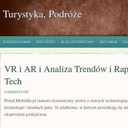
Turystyka, Podróże
STRONA GŁÓWNA
SPIS TREŚCI
BLOG INTERNETOWY
ARCHIWUM
TA
VR i AR i Analiza Trendów i Ra
Tech
ON
COMMENTS OFF
VR
Portal Mobzilla.pl stanowi dynamiczny serwis o nowych technologiach
I
AR
technologii i trendach jutra. To platforma, w którym przenikają się m
I
ANALIZA
eksperckim podejściem.
TRENDÓW
I
RAPORTY