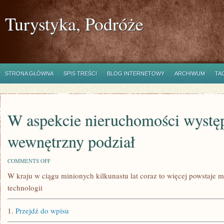
Turystyka, Podróże
STRONA GŁÓWNA
SPIS TREŚCI
BLOG INTERNETOWY
ARCHIWUM
TA
W aspekcie nieruchomości wystę
wewnętrzny podział
ON
COMMENTS OFF
W
W kraju w ciągu minionych kilkunastu lat coraz to więcej powstaje
ASPEKCIE
NIERUCHOMOŚCI
technologii
WYSTĘPUJE
WEWNĘTRZNY
PODZIAŁ
1.
Przejdź do wpisu