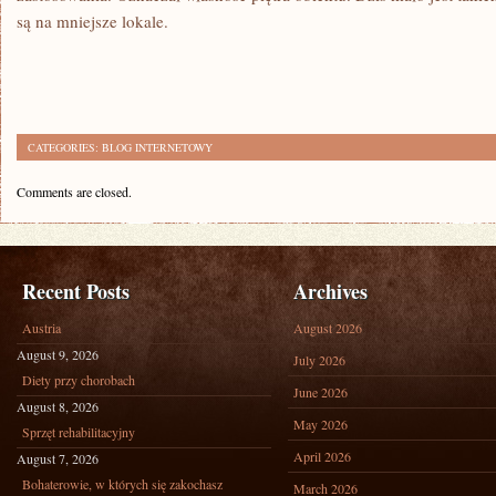
są na mniejsze lokale.
CATEGORIES:
BLOG INTERNETOWY
Comments are closed.
Recent Posts
Archives
Austria
August 2026
August 9, 2026
July 2026
Diety przy chorobach
June 2026
August 8, 2026
May 2026
Sprzęt rehabilitacyjny
April 2026
August 7, 2026
Bohaterowie, w których się zakochasz
March 2026