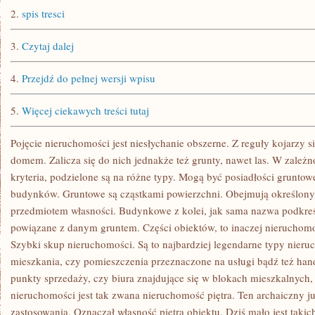
2.
spis tresci
3.
Czytaj dalej
4.
Przejdź do pełnej wersji wpisu
5.
Więcej ciekawych treści tutaj
Pojęcie nieruchomości jest niesłychanie obszerne. Z reguły kojarzy 
domem. Zalicza się do nich jednakże też grunty, nawet las. W zależno
kryteria, podzielone są na różne typy. Mogą być posiadłości grunto
budynków. Gruntowe są cząstkami powierzchni. Obejmują określony
przedmiotem własności. Budynkowe z kolei, jak sama nazwa podkreśla,
powiązane z danym gruntem. Części obiektów, to inaczej nieruchom
Szybki skup nieruchomości. Są to najbardziej legendarne typy nier
mieszkania, czy pomieszczenia przeznaczone na usługi bądź też han
punkty sprzedaży, czy biura znajdujące się w blokach mieszkalnych
nieruchomości jest tak zwana nieruchomość piętra. Ten archaiczny ju
zastosowania. Oznaczał własność piętra obiektu. Dziś mało jest takic