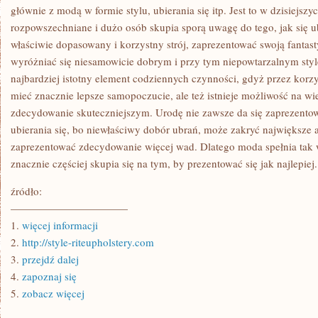
TAŃSZE
głównie z modą w formie stylu, ubierania się itp. Jest to w dzisiejsz
PIENIĄDZE?
rozpowszechniane i dużo osób skupia sporą uwagę do tego, jak się ubi
właściwie dopasowany i korzystny strój, zaprezentować swoją fantas
wyróżniać się niesamowicie dobrym i przy tym niepowtarzalnym style
najbardziej istotny element codziennych czynności, gdyż przez kor
mieć znacznie lepsze samopoczucie, ale też istnieje możliwość na w
zdecydowanie skuteczniejszym. Urodę nie zawsze da się zaprezentow
ubierania się, bo niewłaściwy dobór ubrań, może zakryć największe a
zaprezentować zdecydowanie więcej wad. Dlatego moda spełnia tak w
znacznie częściej skupia się na tym, by prezentować się jak najlepiej.
źródło:
———————————
1.
więcej informacji
2.
http://style-riteupholstery.com
3.
przejdź dalej
4.
zapoznaj się
5.
zobacz więcej