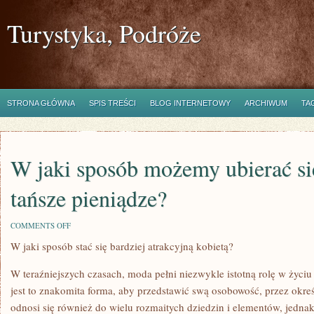
Turystyka, Podróże
STRONA GŁÓWNA
SPIS TREŚCI
BLOG INTERNETOWY
ARCHIWUM
TA
W jaki sposób możemy ubierać si
tańsze pieniądze?
ON
COMMENTS OFF
W
W jaki sposób stać się bardziej atrakcyjną kobietą?
JAKI
SPOSÓB
MOŻEMY
W teraźniejszych czasach, moda pełni niezwykle istotną rolę w życiu
UBIERAĆ
SIĘ
jest to znakomita forma, aby przedstawić swą osobowość, przez okreś
ZA
odnosi się również do wielu rozmaitych dziedzin i elementów, jednak
SPORO