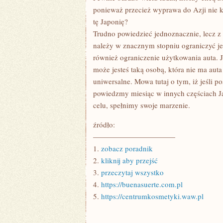
ponieważ przecież wyprawa do Azji nie k
tę Japonię?
Trudno powiedzieć jednoznacznie, lecz z 
należy w znacznym stopniu ograniczyć j
również ograniczenie użytkowania auta. 
może jesteś taką osobą, która nie ma auta 
uniwersalne. Mowa tutaj o tym, iż jeśli p
powiedzmy miesiąc w innych częściach Ja
celu, spełnimy swoje marzenie.
źródło:
———————————
1.
zobacz poradnik
2.
kliknij aby przejść
3.
przeczytaj wszystko
4.
https://buenasuerte.com.pl
5.
https://centrumkosmetyki.waw.pl