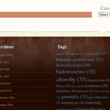
Cate
Categories
rchives
Tagi:
antyki
(27)
apteka
(27)
asertywność
(27)
ugust 2026
badania genetyczne
(31)
ly 2026
biotechnologia
(30)
ne 2026
budownictwo
(33)
ay 2026
choroby
(35)
diagnostyka
(28
ril 2026
e-commerce
(29)
Dieta
(28)
dom
(26)
arch 2026
egzaminy
(28)
farmacja
(27)
fitness medyc
genetyka
(31)
gry edukacyjne
bruary 2026
(26)
materiały
korepetycje
(28)
(27)
nuary 2026
medycyna
medyczne
(30)