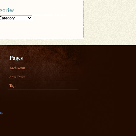
gories
Pages
Archiwum
Spis Treści
Tagi
)
zny