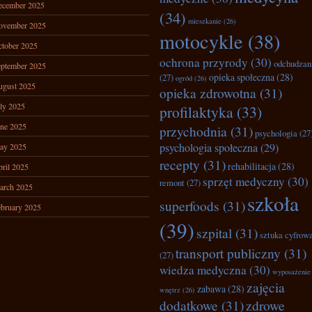
ecember 2025
(34)
mieszkanie
(26)
ovember 2025
motocykle
(38)
tober 2025
ochrona przyrody
(30)
odchudzan
ptember 2025
opieka społeczna
(28)
(27)
ogród
(26)
ugust 2025
opieka zdrowotna
(31)
ly 2025
profilaktyka
(33)
ne 2025
przychodnia
(31)
psychologia
(27
psychologia społeczna
(29)
ay 2025
recepty
(31)
rehabilitacja
(28)
ril 2025
sprzęt medyczny
(30)
remont
(27)
arch 2025
szkoła
superfoods
(31)
bruary 2025
(39)
szpital
(31)
sztuka cyfrow
transport publiczny
(31)
(27)
wiedza medyczna
(30)
wyposażenie
zajęcia
zabawa
(28)
wnętrz
(26)
dodatkowe
(31)
zdrowe