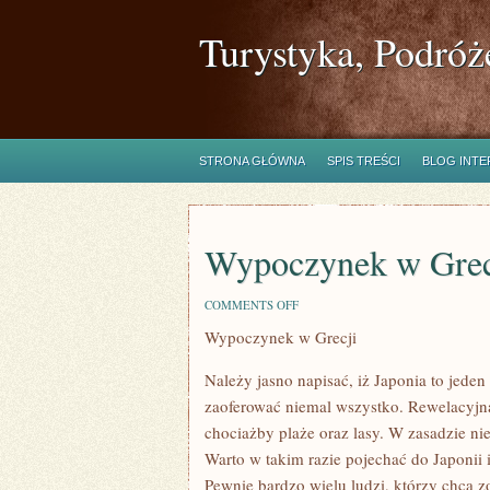
Turystyka, Podróż
STRONA GŁÓWNA
SPIS TREŚCI
BLOG INT
Wypoczynek w Grec
ON
COMMENTS OFF
WYPOCZYNEK
Wypoczynek w Grecji
W
GRECJI
Należy jasno napisać, iż Japonia to jede
zaoferować niemal wszystko. Rewelacyjna
chociażby plaże oraz lasy. W zasadzie ni
Warto w takim razie pojechać do Japonii 
Pewnie bardzo wielu ludzi, którzy chcą z