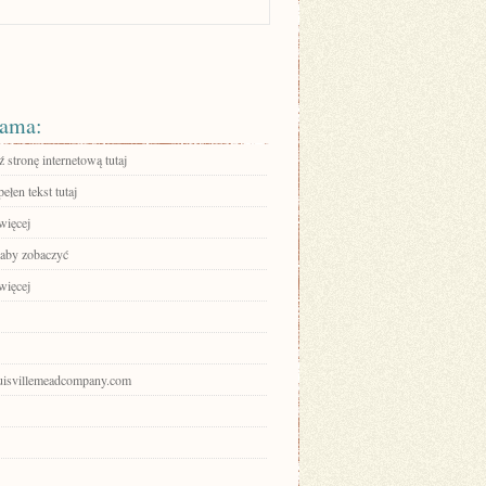
ama:
stronę internetową tutaj
ełen tekst tutaj
więcej
 aby zobaczyć
więcej
louisvillemeadcompany.com