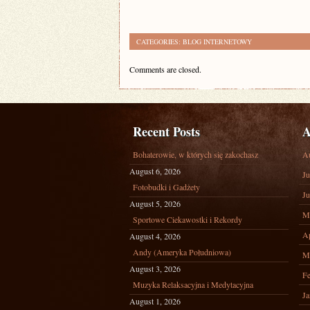
CATEGORIES:
BLOG INTERNETOWY
Comments are closed.
Recent Posts
A
Bohaterowie, w których się zakochasz
A
August 6, 2026
Ju
Fotobudki i Gadżety
Ju
August 5, 2026
M
Sportowe Ciekawostki i Rekordy
Ap
August 4, 2026
Andy (Ameryka Południowa)
M
August 3, 2026
Fe
Muzyka Relaksacyjna i Medytacyjna
Ja
August 1, 2026