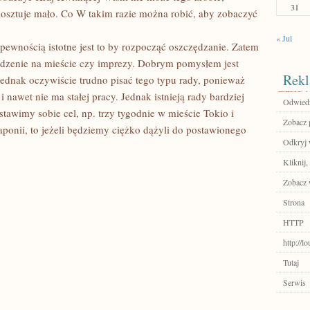
31
osztuje mało. Co W takim razie można robić, aby zobaczyć
« Jul
pewnością istotne jest to by rozpocząć oszczędzanie. Zatem
edzenie na mieście czy imprezy. Dobrym pomysłem jest
Rekl
Jednak oczywiście trudno pisać tego typu rady, ponieważ
i nawet nie ma stałej pracy. Jednak istnieją rady bardziej
Odwiedź 
ostawimy sobie cel, np. trzy tygodnie w mieście Tokio i
Zobacz p
ponii, to jeżeli będziemy ciężko dążyli do postawionego
Odkryj 
Kliknij,
Zobacz 
Strona
HTTP
http://
Tutaj
Serwis