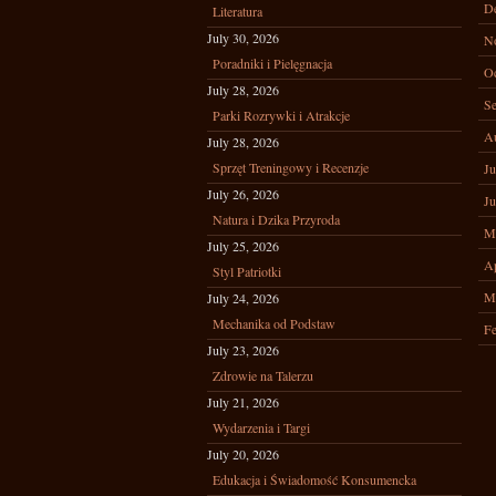
D
Literatura
July 30, 2026
N
Poradniki i Pielęgnacja
Oc
July 28, 2026
Se
Parki Rozrywki i Atrakcje
A
July 28, 2026
Sprzęt Treningowy i Recenzje
Ju
July 26, 2026
Ju
Natura i Dzika Przyroda
M
July 25, 2026
Ap
Styl Patriotki
M
July 24, 2026
Mechanika od Podstaw
Fe
July 23, 2026
Zdrowie na Talerzu
July 21, 2026
Wydarzenia i Targi
July 20, 2026
Edukacja i Świadomość Konsumencka