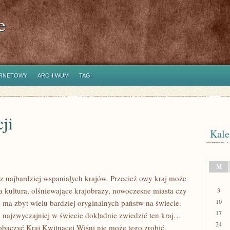
e
ERNETOWY
ARCHIWUM
TAGI
ji
Kale
M
n z najbardziej wspaniałych krajów. Przecież owy kraj może
 kultura, olśniewające krajobrazy, nowoczesne miasta czy
3
10
e ma zbyt wielu bardziej oryginalnych państw na świecie.
17
i najzwyczajniej w świecie dokładnie zwiedzić ten kraj…
24
obaczyć Kraj Kwitnącej Wiśni nie może tego zrobić,