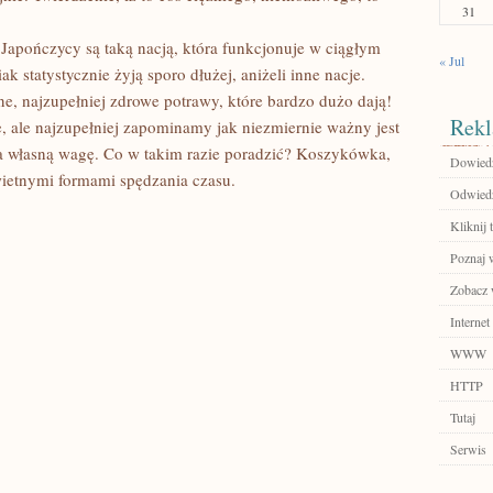
31
ż Japończycy są taką nacją, która funkcjonuje w ciągłym
« Jul
iak statystycznie żyją sporo dłużej, aniżeli inne nacje.
, najzupełniej zdrowe potrawy, które bardzo dużo dają!
Rekl
, ale najzupełniej zapominamy jak niezmiernie ważny jest
na własną wagę. Co w takim razie poradzić? Koszykówka,
Dowiedz 
wietnymi formami spędzania czasu.
Odwied
Kliknij 
Poznaj 
Zobacz 
Internet
WWW
HTTP
Tutaj
Serwis