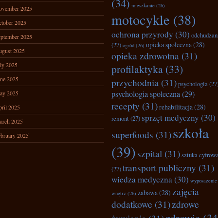
(34)
mieszkanie
(26)
ovember 2025
motocykle
(38)
tober 2025
ochrona przyrody
(30)
odchudzan
ptember 2025
opieka społeczna
(28)
(27)
ogród
(26)
ugust 2025
opieka zdrowotna
(31)
ly 2025
profilaktyka
(33)
ne 2025
przychodnia
(31)
psychologia
(27
psychologia społeczna
(29)
ay 2025
recepty
(31)
rehabilitacja
(28)
ril 2025
sprzęt medyczny
(30)
remont
(27)
arch 2025
szkoła
superfoods
(31)
bruary 2025
(39)
szpital
(31)
sztuka cyfrow
transport publiczny
(31)
(27)
wiedza medyczna
(30)
wyposażenie
zajęcia
zabawa
(28)
wnętrz
(26)
dodatkowe
(31)
zdrowe
zdrowie
(34