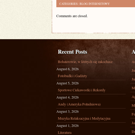
CATEGORIES:
BLOG INTERNETOWY
Comments are closed.
Recent Posts
A
Bohaterowie, w których się zakochasz
A
August 6, 2026
Ju
Fotobudki i Gadżety
Ju
August 5, 2026
M
Sportowe Ciekawostki i Rekordy
Ap
August 4, 2026
Andy (Ameryka Południowa)
M
August 3, 2026
Fe
Muzyka Relaksacyjna i Medytacyjna
Ja
August 1, 2026
D
Literatura