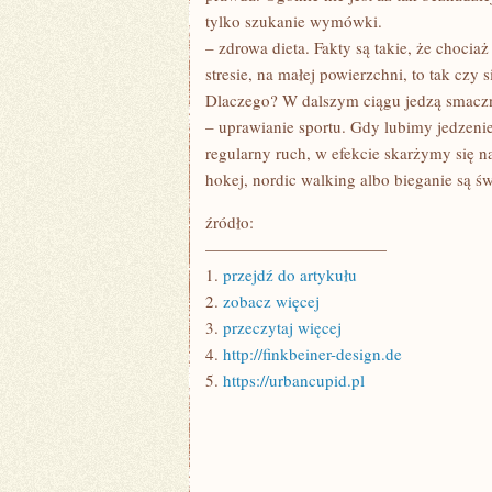
tylko szukanie wymówki.
– zdrowa dieta. Fakty są takie, że chocia
stresie, na małej powierzchni, to tak czy s
Dlaczego? W dalszym ciągu jedzą smaczne
– uprawianie sportu. Gdy lubimy jedzenie
regularny ruch, w efekcie skarżymy się 
hokej, nordic walking albo bieganie są ś
źródło:
———————————
1.
przejdź do artykułu
2.
zobacz więcej
3.
przeczytaj więcej
4.
http://finkbeiner-design.de
5.
https://urbancupid.pl