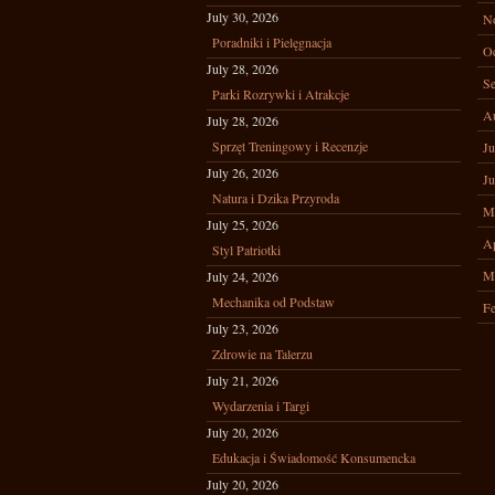
July 30, 2026
N
Poradniki i Pielęgnacja
Oc
July 28, 2026
Se
Parki Rozrywki i Atrakcje
A
July 28, 2026
Sprzęt Treningowy i Recenzje
Ju
July 26, 2026
Ju
Natura i Dzika Przyroda
M
July 25, 2026
Ap
Styl Patriotki
M
July 24, 2026
Mechanika od Podstaw
Fe
July 23, 2026
Zdrowie na Talerzu
July 21, 2026
Wydarzenia i Targi
July 20, 2026
Edukacja i Świadomość Konsumencka
July 20, 2026