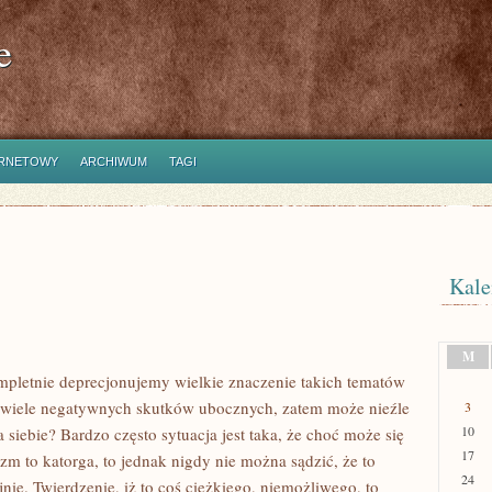
e
ERNETOWY
ARCHIWUM
TAGI
Kale
M
mpletnie deprecjonujemy wielkie znaczenie takich tematów
 wiele negatywnych skutków ubocznych, zatem może nieźle
3
10
 siebie? Bardzo często sytuacja jest taka, że choć może się
17
zm to katorga, to jednak nigdy nie można sądzić, że to
24
jnie. Twierdzenie, iż to coś ciężkiego, niemożliwego, to