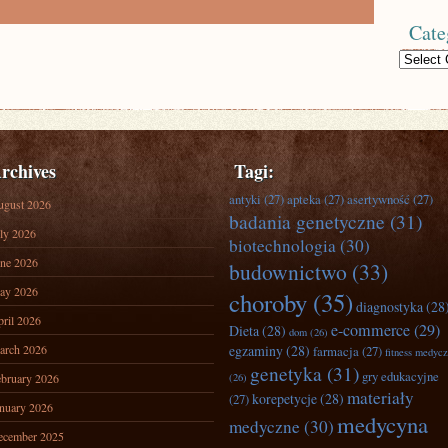
Cate
Categories
rchives
Tagi:
antyki
(27)
apteka
(27)
asertywność
(27)
ugust 2026
badania genetyczne
(31)
ly 2026
biotechnologia
(30)
ne 2026
budownictwo
(33)
ay 2026
choroby
(35)
diagnostyka
(28
ril 2026
e-commerce
(29)
Dieta
(28)
dom
(26)
arch 2026
egzaminy
(28)
farmacja
(27)
fitness medyc
genetyka
(31)
gry edukacyjne
bruary 2026
(26)
materiały
korepetycje
(28)
(27)
nuary 2026
medycyna
medyczne
(30)
ecember 2025