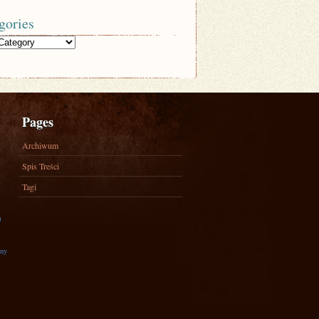
gories
Pages
Archiwum
Spis Treści
Tagi
)
zny