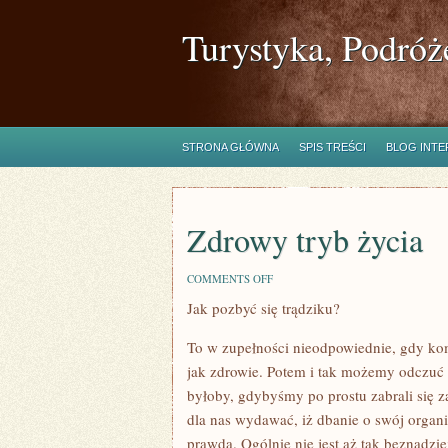
Turystyka, Podróż
STRONA GŁÓWNA
SPIS TREŚCI
BLOG INT
Zdrowy tryb życia
ON
COMMENTS OFF
ZDROWY
Jak pozbyć się trądziku?
TRYB
ŻYCIA
To w zupełności nieodpowiednie, gdy ko
jak zdrowie. Potem i tak możemy odczuć
byłoby, gdybyśmy po prostu zabrali się za
dla nas wydawać, iż dbanie o swój organi
prawda. Ogólnie nie jest aż tak beznadzie