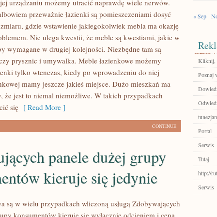
jej urządzaniu możemy utracić naprawdę wiele nerwów.
, albowiem przeważnie łazienki są pomieszczeniami dosyć
« Sep
No
ozmiaru, gdzie wstawienie jakiegokolwiek mebla ma okazję
oblemem. Nie ulega kwestii, że meble są kwestiami, jakie w
Rekl
kby wymagane w drugiej kolejności. Niezbędne tam są
 czy prysznic i umywalka. Meble łazienkowe możemy
Kliknij
ienki tylko wtenczas, kiedy po wprowadzeniu do niej
Poznaj 
enkowej mamy jeszcze jakieś miejsce. Dużo mieszkań ma
Dowiedz 
y, że jest to niemal niemożliwe. W takich przypadkach
Odwiedź 
cić się
[ Read More ]
tunezja
CONTINUE
Portal
Serwis
ujących panele dużej grupy
Tutaj
ntów kieruje się jedynie
http://r
Serwis
wa są w wielu przypadkach wliczoną usługą Zdobywających
rupy konsumentów kieruje się wyłącznie odcieniem i ceną.