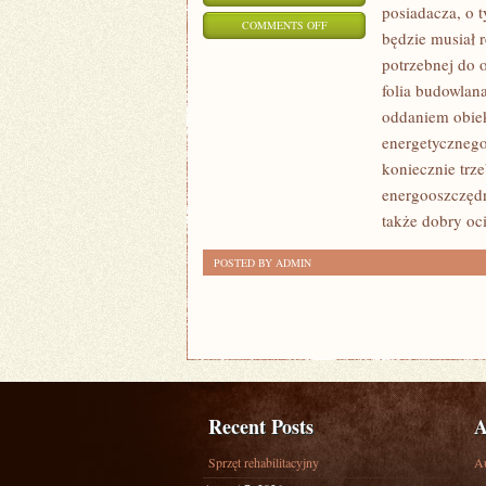
posiadacza, o 
ON
COMMENTS OFF
będzie musiał 
W
potrzebnej do 
POPULARNYCH
folia budowlan
WNĘTRZACH
oddaniem obie
KOLOSALNY
energetyczneg
NACISK
koniecznie trz
KŁADZIE
energooszczędn
SIĘ
także dobry oc
NA
POSTED BY ADMIN
OZDOBY
Recent Posts
A
Sprzęt rehabilitacyjny
A