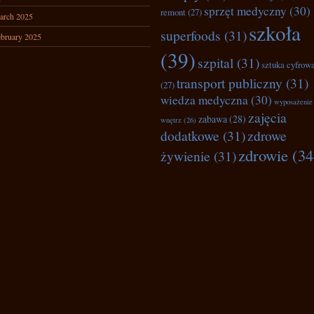
sprzęt medyczny
(30)
remont
(27)
arch 2025
szkoła
superfoods
(31)
bruary 2025
(39)
szpital
(31)
sztuka cyfrow
transport publiczny
(31)
(27)
wiedza medyczna
(30)
wyposażenie
zajęcia
zabawa
(28)
wnętrz
(26)
dodatkowe
(31)
zdrowe
zdrowie
(34
żywienie
(31)