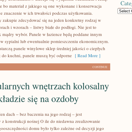
Cate
re bo materiał z jakiego są one wykonane i konserwacja
Categories
e znaczenie w ich trwałości podczas użytkowania.
y zakupie zdecydować się na jeden konkretny rodzaj w
rach i wzorach – listwy białe do podłogi. Nie jest to
k mądry wybór. Panele w łazience będą poddane innym
w sypialni lub ewentualnie pomieszczeniu ekonomicznym.
tarczą panele winylowe sklep średniej jakości o ciepłych
ż do kuchni, panele muszą być odporne
[ Read More ]
CONTINUE
larnych wnętrzach kolosalny
kładzie się na ozdoby
en dach – bez baczenia na jego rodzaj – jest
z konstrukcji nośnej O ile do niedawna zrealizowanie
gooszczędności domu było tylko zależne od decyzji jego