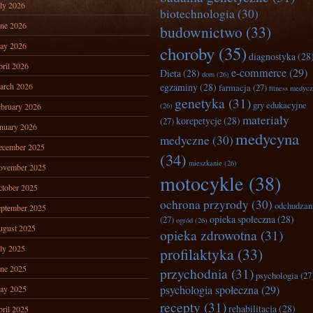
ly 2026
biotechnologia
(30)
ne 2026
budownictwo
(33)
ay 2026
choroby
(35)
diagnostyka
(28
ril 2026
e-commerce
(29)
Dieta
(28)
dom
(26)
arch 2026
egzaminy
(28)
farmacja
(27)
fitness medyc
genetyka
(31)
gry edukacyjne
bruary 2026
(26)
materiały
korepetycje
(28)
(27)
nuary 2026
medycyna
medyczne
(30)
ecember 2025
(34)
mieszkanie
(26)
ovember 2025
motocykle
(38)
tober 2025
ochrona przyrody
(30)
odchudzan
ptember 2025
opieka społeczna
(28)
(27)
ogród
(26)
ugust 2025
opieka zdrowotna
(31)
ly 2025
profilaktyka
(33)
ne 2025
przychodnia
(31)
psychologia
(27
psychologia społeczna
(29)
ay 2025
recepty
(31)
rehabilitacja
(28)
ril 2025