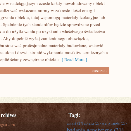
tyle w nadciągającym czasie każdy nowobudowany obiekt
realizować wskazane normy w zakresie ilości energii
ogrzania obiektu, tutaj wspomogą materiały izolacyjne lub
a. Spełnienie tych standardów będzie sprawdzane przed
ktu do użytkowania po uzyskaniu właściwego świadectwa
o. Aby dopełnić wyżej zamienionego obowiązku,
eba stosować profesjonalne materiały budowlane, wstawić
e okna i drzwi, stronić wykonania mostków termicznych a
ieplić ściany zewnętrzne obiektu
[ Read More ]
CONTINUE
rchives
Tagi:
antyki
(27)
apteka
(27)
asertywność
(27)
ugust 2026
badania genetyczne
(31)