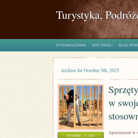
Turystyka, Podróż
STRONA GŁÓWNA
SPIS TREŚCI
BLOG INT
Archive for October 5th, 2025
Sprzęt
w swoje
stosow
Apartament w s
OCTOBER - 5 - 2025