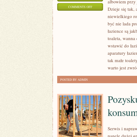
albowiem przy 
ON
COMMENTS OFF
Dzieje się tak
SPRZĘTY
niewielkiego r
MEBLOWE
być nie lada pr
NA
łazience są ja
ZAMÓWIENIE
toaleta, wanna
MA
wstawić do łaz
aparatury łazi
W
tak małe toalet
SWOJEJ
warto jest zwró
OGROMNEJ
OFERCIE
POSTED BY ADMIN
KAŻDY
STOSOWNY
Pozysk
konsume
Serwis i napra
panele dużej g