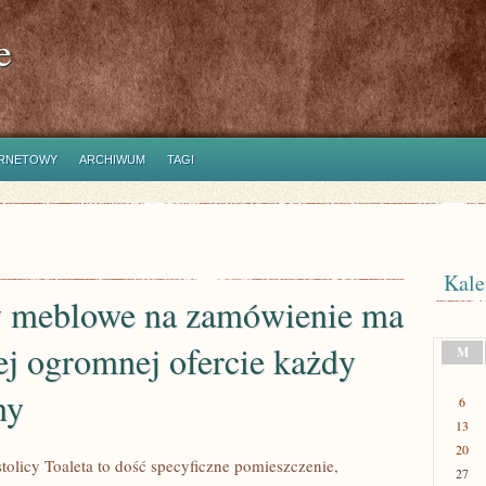
e
ERNETOWY
ARCHIWUM
TAGI
Kale
y meblowe na zamówienie ma
j ogromnej ofercie każdy
M
ny
6
13
20
tolicy Toaleta to dość specyficzne pomieszczenie,
27