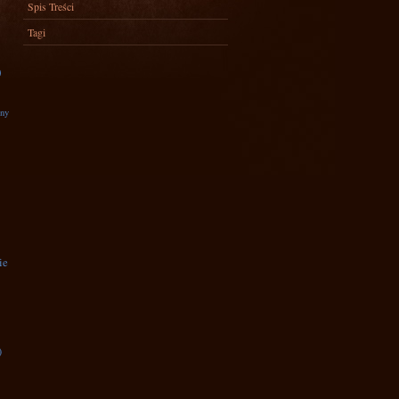
Spis Treści
Tagi
)
zny
ie
)