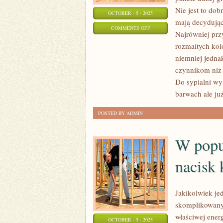
Nie jest to dob
OCTOBER - 5 - 2025
mają decydując
ON
COMMENTS OFF
Najrówniej prz
POZYSKUJĄCYCH
rozmaitych kolo
PANELE
niemniej jedna
DUŻEJ
czynnikom niż 
GRUPY
Do sypialni wys
KONSUMENTÓW
barwach ale ju
KIERUJE
POSTED BY ADMIN
SIĘ
JEDYNIE
W popu
nacisk 
Jakikolwiek jed
skomplikowany 
właściwej ener
OCTOBER - 5 - 2025