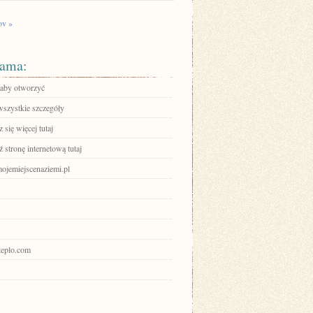
v »
ama:
, aby otworzyć
wszystkie szczegóły
się więcej tutaj
stronę internetową tutaj
mojemiejscenaziemi.pl
uteplo.com