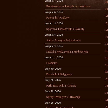
August 7, 2026
Ju
Bohaterowie, w których się zakochasz
Ju
August 6, 2026
M
Fotobudki i Gadżety
Ap
August 5, 2026
Sportowe Ciekawostki i Rekordy
M
August 4, 2026
Fe
Andy (Ameryka Południowa)
Ja
August 3, 2026
D
Muzyka Relaksacyjna i Medytacyjna
August 1, 2026
N
Literatura
Oc
July 30, 2026
Se
Poradniki i Pielęgnacja
A
July 28, 2026
Parki Rozrywki i Atrakcje
Ju
July 28, 2026
Ju
Sprzęt Treningowy i Recenzje
M
July 26, 2026
Ap