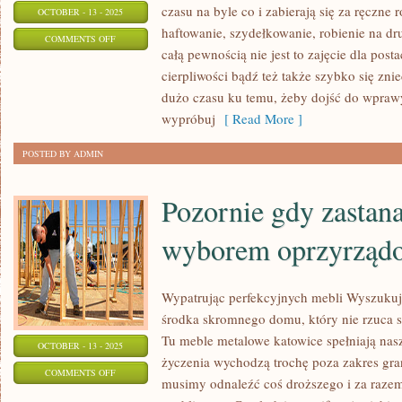
czasu na byle co i zabierają się za ręczne
OCTOBER - 13 - 2025
haftowanie, szydełkowanie, robienie na dr
ON
COMMENTS OFF
całą pewnością nie jest to zajęcie dla posta
KOBIETY
cierpliwości bądź też także szybko się zn
TEŻ
dużo czasu ku temu, żeby dojść do wprawy
MAJĄ
wypróbuj
[ Read More ]
WŁASNE
SKŁONNOŚCI
POSTED BY ADMIN
Pozornie gdy zastan
wyborem oprzyrząd
Wypatrując perfekcyjnych mebli Wyszukuje
środka skromnego domu, który nie rzuca 
Tu meble metalowe katowice spełniają nasz
OCTOBER - 13 - 2025
życzenia wychodzą trochę poza zakres gra
ON
COMMENTS OFF
musimy odnaleźć coś droższego i za raz
POZORNIE