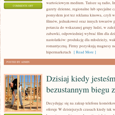
wartościowym medium. Tańsze są radio, Inte
ON
COMMENTS OFF
gazety dzienne, regionalne lub specjalne
Z
pomysłem jest tez reklama kinowa, czyli w
REKLAMĄ
filmów, jednakowoż oraz innych towarów p
MOŻEMY
potarcia do wskazanej grupy ludzi, w zależ
SIĘ
zabawki, odpowiedniej wybrać film dla dzie
ZETKNĄĆ
nastolatków: produkcję dla młodzieży, wa
DZIŚ
romantyczną. Firmy pozyskują magnesy
JUŻ
hipermarketach
[ Read More ]
PRAKTYCZNIE
POSTED BY ADMIN
WSZĘDZIE
Dzisiaj kiedy jesteś
bezustannym biegu z
Decydując się na zakup telefonu komórk
oferuje W dzisiejszych czasach kiedy tak 