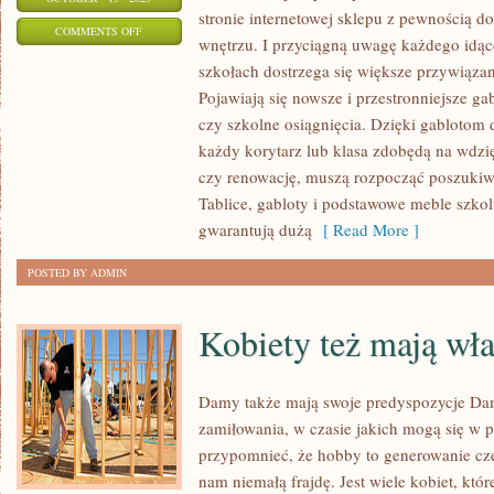
stronie internetowej sklepu z pewnością
ON
COMMENTS OFF
wnętrzu. I przyciągną uwagę każdego idąc
SZUKASZ
szkołach dostrzega się większe przywiązan
FACHOWEJ
Pojawiają się nowsze i przestronniejsze g
FIRMY,
czy szkolne osiągnięcia. Dzięki gablotom
KTÓRA
każdy korytarz lub klasa zdobędą na wdzi
ZAJMUJE
czy renowację, muszą rozpocząć poszukiw
Tablice, gabloty i podstawowe meble szkol
gwarantują dużą
[ Read More ]
POSTED BY ADMIN
Kobiety też mają wła
Damy także mają swoje predyspozycje Dam
zamiłowania, w czasie jakich mogą się w p
przypomnieć, że hobby to generowanie cze
nam niemałą frajdę. Jest wiele kobiet, któr