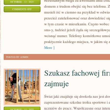
bezustannym biegu za kwestiami dnia cod
OCTOBER - 13 - 2025
domem z trudem obejść się bez telefonu. 
ON
COMMENTS OFF
musieli iść w ciemno na przykład w odwi
DZISIAJ
przecież zatelefonować oraz dowiedzieć się
KIEDY
w tym czasie w mieszkaniu. Często wobec 
JESTEŚMY
sms-y, tudzież jeżeli żąda się szczegółowy
W
wcisnąć numer. Telefony komórkowe umożl
BEZUSTANNYM
praktycznie każdego miejsca, w jakim się
BIEGU
More ]
ZA
POSTED BY ADMIN
KWESTIAMI
Szukasz fachowej fir
zajmuje
Świat jaki znajduje się dookoła nas jest d
zaprezentowane szkolne trofea sportowe 
uczniów do pracy. Współczesne oraz inter
OCTOBER - 13 - 2025