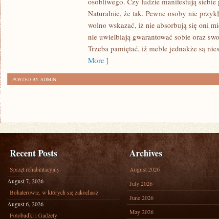
osobliwego. Czy ludzie manifestują siebi
GDY
Naturalnie, że tak. Pewne osoby nie przyk
ZASTANAWIAMY
wolno wskazać, iż nie absorbują się oni m
SIĘ
nie uwielbiają gwarantować sobie oraz sw
NAD
Trzeba pamiętać, iż meble jednakże są nie
WYBOREM
More ]
OPRZYRZĄDOWAŃ
POSTED BY ADMIN
Recent Posts
Archives
Sprzęt rehabilitacyjny
August 2026
August 7, 2026
July 2026
Bohaterowie, w których się zakochasz
June 2026
August 6, 2026
May 2026
Fotobudki i Gadżety