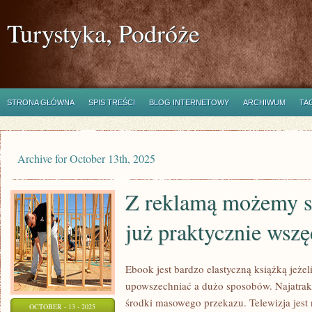
Turystyka, Podróże
STRONA GŁÓWNA
SPIS TREŚCI
BLOG INTERNETOWY
ARCHIWUM
TA
Archive for October 13th, 2025
Z reklamą możemy si
już praktycznie wszę
Ebook jest bardzo elastyczną książką jeże
upowszechniać a dużo sposobów. Najatrakc
środki masowego przekazu. Telewizja jest
OCTOBER - 13 - 2025