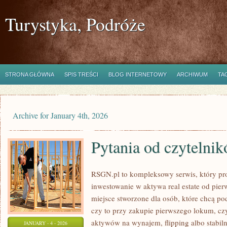
Turystyka, Podróże
STRONA GŁÓWNA
SPIS TREŚCI
BLOG INTERNETOWY
ARCHIWUM
TA
Archive for January 4th, 2026
Pytania od czytelni
RSGN.pl to kompleksowy serwis, który pr
inwestowanie w aktywa real estate od pierw
miejsce stworzone dla osób, które chcą p
czy to przy zakupie pierwszego lokum, cz
aktywów na wynajem, flipping albo stabil
JANUARY - 4 - 2026