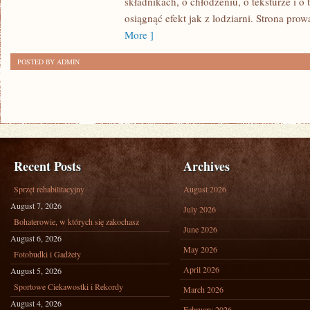
składnikach, o chłodzeniu, o teksturze i o
ALKOHOLOWE
osiągnąć efekt jak z lodziarni. Strona prow
More ]
POSTED BY ADMIN
Recent Posts
Archives
Sprzęt rehabilitacyjny
August 2026
August 7, 2026
July 2026
Bohaterowie, w których się zakochasz
June 2026
August 6, 2026
May 2026
Fotobudki i Gadżety
April 2026
August 5, 2026
Sportowe Ciekawostki i Rekordy
March 2026
August 4, 2026
February 2026