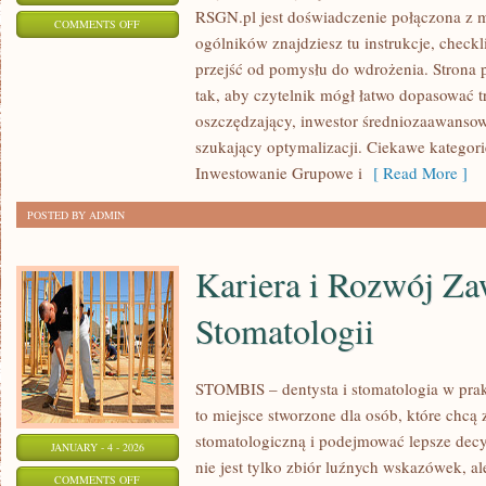
RSGN.pl jest doświadczenie połączona z m
ON
COMMENTS OFF
ogólników znajdziesz tu instrukcje, checkl
PYTANIA
przejść od pomysłu do wdrożenia. Strona 
OD
tak, aby czytelnik mógł łatwo dopasować tr
CZYTELNIKÓW
oszczędzający, inwestor średniozaawanso
szukający optymalizacji. Ciekawe kategori
Inwestowanie Grupowe i
[ Read More ]
POSTED BY ADMIN
Kariera i Rozwój Z
Stomatologii
STOMBIS – dentysta i stomatologia w pra
to miejsce stworzone dla osób, które chcą 
stomatologiczną i podejmować lepsze decy
JANUARY - 4 - 2026
nie jest tylko zbiór luźnych wskazówek, 
ON
COMMENTS OFF