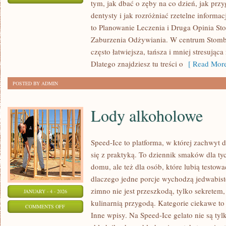
tym, jak dbać o zęby na co dzień, jak prz
KARIERA
dentysty i jak rozróżniać rzetelne informa
I
to Planowanie Leczenia i Druga Opinia Sto
ROZWÓJ
Zaburzenia Odżywiania. W centrum Stombis 
ZAWODOWY
często łatwiejsza, tańsza i mniej stresując
W
Dlatego znajdziesz tu treści o
[ Read More
STOMATOLOGII
POSTED BY ADMIN
Lody alkoholowe
Speed-Ice to platforma, w której zachwyt
się z praktyką. To dziennik smaków dla ty
domu, ale też dla osób, które lubią testow
dlaczego jedne porcje wychodzą jedwabiste
zimno nie jest przeszkodą, tylko sekretem,
JANUARY - 4 - 2026
kulinarnią przygodą. Kategorie ciekawe t
ON
COMMENTS OFF
Inne wpisy. Na Speed-Ice gelato nie są tyl
LODY