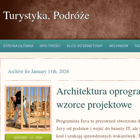
Turystyka, Podróże
STRONA GŁÓWNA
SPIS TREŚCI
BLOG INTERNETOWY
ARCHIWUM
TA
Archive for January 11th, 2026
Architektura oprogr
wzorce projektowe
Programista Java to przestrzeń stworzone 
Javy od podstaw i wejść do branży IT, ale t
kod i szukają sprawdzonych wskazówek. To
JANUARY - 11 - 2026