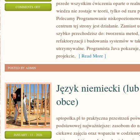
przede wszystkim ćwiczenia oparte o realn
ON
COMMENTS OFF
wiedza nie zostaje w teorii, tylko od razu 
ARCHITEKTURA
Polecamy Programowanie niskopoziomowe
OPROGRAMOWANIA
centrum tej strony jest działanie. Zamiast u
I
szybko przechodzisz do: tworzenia metod
WZORCE
refaktoryzacji i budowania systemów w tak
PROJEKTOWE
utrzymywalne. Programista Java pokazuje,
projekcie,
[ Read More ]
POSTED BY ADMIN
Język niemiecki (lub
obce)
sptopolka.pl to praktyczna przestrzeń poś
podstawowej najważniejsze: zasobom do 
ciekawe zajęcia oraz wsparciu w codzienn
JANUARY - 11 - 2026