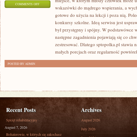
miejsce, w którym młody człowiek może utr
ON
COMMENTS OFF
wskazówki do mądrego wspierania, a wyc
JĘZYK
gotowe do użycia na lekcji i poza nią. Pol
NIEMIECKI
konkursy szkolne. Ideą serwisu jest uspra
(LUB
był przystępny i spójny. W podstawówce w
INNE
następne zagadnienia pojawiają się co chwi
JĘZYKI
zestresować. Dlatego sptopolka.pl stawia 
OBCE)
małych porcjach oraz regularność powtóre
POSTED BY ADMIN
Recent Posts
Archives
Sprzęt rehabilitacyjny
August 2026
August 7, 2026
July 2026
Bohaterowie, w których się zakochasz