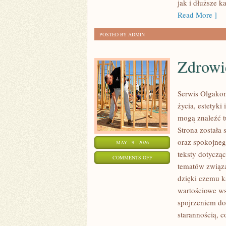
jak i dłuższe 
Read More ]
POSTED BY ADMIN
Zdrowie
Serwis Olgakom
życia, estetyki
mogą znaleźć tu
Strona została
oraz spokojneg
MAY - 9 - 2026
teksty dotycząc
ON
COMMENTS OFF
tematów związa
ZDROWIE
dzięki czemu 
I
wartościowe w
REHABILITACJA
spojrzeniem do
starannością, c