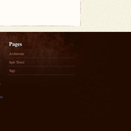
Pages
Archiwum
Spis Treści
Tagi
)
zny