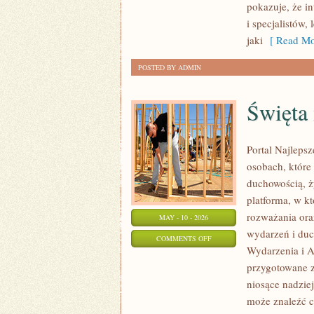
pokazuje, że in
KULTURZE
i specjalistów,
jaki
[ Read Mo
POSTED BY ADMIN
Święta 
Portal Najleps
osobach, które
duchowością, 
platforma, w k
rozważania ora
MAY - 10 - 2026
wydarzeń i duc
ON
COMMENTS OFF
Wydarzenia i A
ŚWIĘTA
przygotowane z
I
niosące nadzie
UROCZYSTOŚCI
może znaleźć c