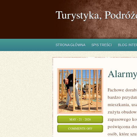
Turystyka, Podróż
STRONA GŁÓWNA
SPIS TREŚCI
BLOG INT
Alarmy
Fachowe dorabi
bardzo przyda
mieszkania, us
zużyta obudow
zapasowego kom
MAY - 21 - 2026
poświęcona dor
ON
COMMENTS OFF
osób, które sz
ALARMY