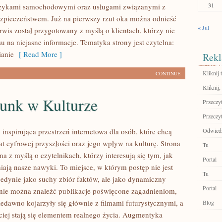
31
zykami samochodowymi oraz usługami związanymi z
pieczeństwem. Już na pierwszy rzut oka można odnieść
« Jul
rwis został przygotowany z myślą o klientach, którzy nie
su na niejasne informacje. Tematyka strony jest czytelna:
ianie
[ Read More ]
Rekl
Kliknij t
CONTINUE
Kliknij,
unk w Kulturze
Przeczyt
Przeczyt
inspirująca przestrzeń internetowa dla osób, które chcą
Odwiedź
t cyfrowej przyszłości oraz jego wpływ na kulturę. Strona
Tu
na z myślą o czytelnikach, którzy interesują się tym, jak
Portal
ają nasze nawyki. To miejsce, w którym postęp nie jest
Tu
jedynie jako suchy zbiór faktów, ale jako dynamiczny
Portal
onie można znaleźć publikacje poświęcone zagadnieniom,
iedawno kojarzyły się głównie z filmami futurystycznymi, a
Blog
ściej stają się elementem realnego życia. Augmentyka