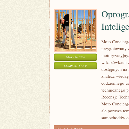
Oprogr
Intelig
Moto Concierge
przygotowany z
motoryzacyjny.
MAY - 6 - 2026
wskazówkach z
ON
COMMENTS OFF
dostępnych na 
OPROGRAMOWANIE
znaleźć wiedzę
I
codziennego uż
SZTUCZNA
technicznego p
INTELIGENCJA
Recenzje Techn
Moto Concierge
ale porusza te
samochodów o
POSTED BY ADMIN