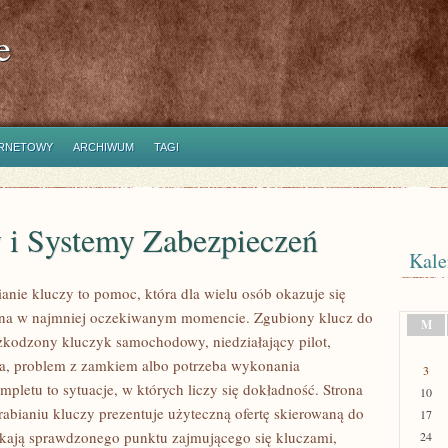
e
ERNETOWY
ARCHIWUM
TAGI
 i Systemy Zabezpieczeń
Kale
anie kluczy to pomoc, która dla wielu osób okazuje się
tna w najmniej oczekiwanym momencie. Zgubiony klucz do
M
zkodzony kluczyk samochodowy, niedziałający pilot,
a, problem z zamkiem albo potrzeba wykonania
3
pletu to sytuacje, w których liczy się dokładność. Strona
10
abianiu kluczy prezentuje użyteczną ofertę skierowaną do
17
ukają sprawdzonego punktu zajmującego się kluczami,
24