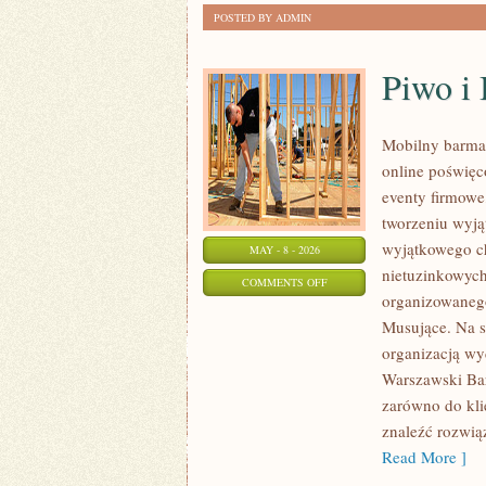
POSTED BY ADMIN
Piwo i
Mobilny barman
online poświę
eventy firmowe,
tworzeniu wyją
wyjątkowego ch
MAY - 8 - 2026
nietuzinkowych
ON
COMMENTS OFF
organizowaneg
PIWO
Musujące. Na s
I
organizacją wy
BROWARNICTWO
Warszawski Bar
zarówno do kli
znaleźć rozwią
Read More ]