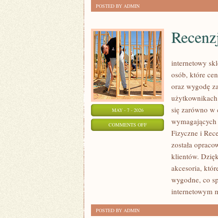
POSTED BY ADMIN
Recenz
internetowy skl
osób, które ce
oraz wygodę za
użytkownikach 
się zarówno w 
MAY - 7 - 2026
wymagających p
ON
COMMENTS OFF
Fizyczne i Rec
RECENZJE
została opraco
SPRZĘTU
klientów. Dzię
I
akcesoria, któr
OPROGRAMOWANIA
wygodne, co sp
internetowym m
POSTED BY ADMIN