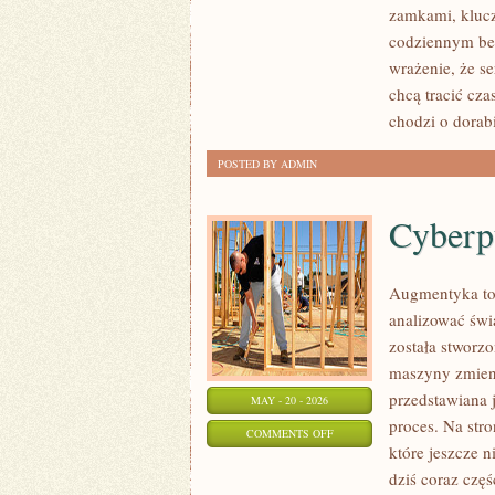
zamkami, kluc
I
codziennym bez
SYSTEMY
wrażenie, że se
ZABEZPIECZEŃ
chcą tracić cza
chodzi o dorab
POSTED BY ADMIN
Cyberp
Augmentyka to 
analizować świa
została stworzo
maszyny zmieni
przedstawiana 
MAY - 20 - 2026
proces. Na str
ON
COMMENTS OFF
które jeszcze n
CYBERPUNK
dziś coraz czę
W