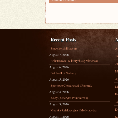
Recent Posts
A
Sprzęt rehabilitacyjny
A
August 7, 2026
Ju
Bohaterowie, w których się zakochasz
Ju
August 6, 2026
M
Fotobudki i Gadżety
Ap
August 5, 2026
Sportowe Ciekawostki i Rekordy
M
August 4, 2026
Fe
Andy (Ameryka Południowa)
Ja
August 3, 2026
D
Muzyka Relaksacyjna i Medytacyjna
August 1, 2026
N