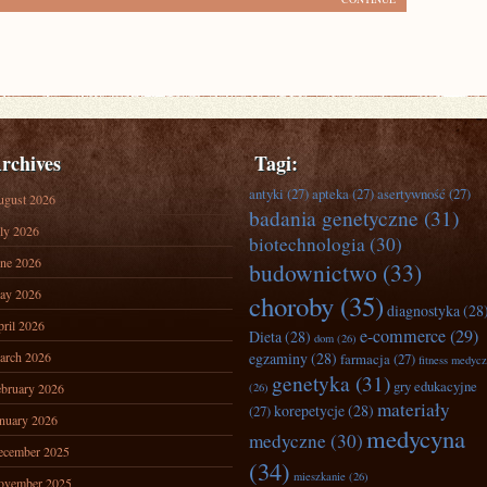
rchives
Tagi:
antyki
(27)
apteka
(27)
asertywność
(27)
ugust 2026
badania genetyczne
(31)
ly 2026
biotechnologia
(30)
ne 2026
budownictwo
(33)
ay 2026
choroby
(35)
diagnostyka
(28
ril 2026
e-commerce
(29)
Dieta
(28)
dom
(26)
arch 2026
egzaminy
(28)
farmacja
(27)
fitness medyc
genetyka
(31)
gry edukacyjne
bruary 2026
(26)
materiały
korepetycje
(28)
(27)
nuary 2026
medycyna
medyczne
(30)
ecember 2025
(34)
mieszkanie
(26)
ovember 2025