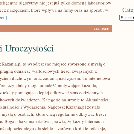
teligentne algorytmy nie jest już tylko domeną laboratoriów
Cate
 lecz narzędziem, które wpływa na firmy oraz na sposób, w
re ]
Categories
CONTINUE
i Uroczystości
zeKazania.pl to współczesne miejsce stworzone z myślą o
 pragną odnaleźć wartościowych treści związanych z
życiem duchowym oraz zadumą nad życiem. To internetowa
tórej czytelnicy mogą odnaleźć motywujące kazania,
z teksty pomagające lepiej odkrywać sens codziennych
howych doświadczeń. Kategorie na stronie to Aktualności i
ktualności i Wydarzenia. NajlepszeKazania.pl zostało
 myślą o osobach, które chcą regularnie odkrywać treści
ję. Bogata baza materiałów sprawia, że każdy internauta
oś odpowiedniego dla siebie – zarówno krótkie refleksje,