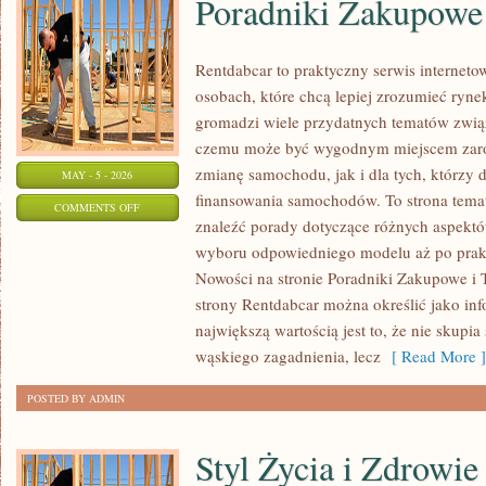
Poradniki Zakupowe
Rentdabcar to praktyczny serwis internet
osobach, które chcą lepiej zrozumieć ryne
gromadzi wiele przydatnych tematów zwią
czemu może być wygodnym miejscem zaró
zmianę samochodu, jak i dla tych, którzy 
MAY - 5 - 2026
finansowania samochodów. To strona tem
ON
COMMENTS OFF
znaleźć porady dotyczące różnych aspektó
PORADNIKI
wyboru odpowiedniego modelu aż po prak
ZAKUPOWE
Nowości na stronie Poradniki Zakupowe i T
strony Rentdabcar można określić jako in
największą wartością jest to, że nie skupi
wąskiego zagadnienia, lecz
[ Read More ]
POSTED BY ADMIN
Styl Życia i Zdrowie