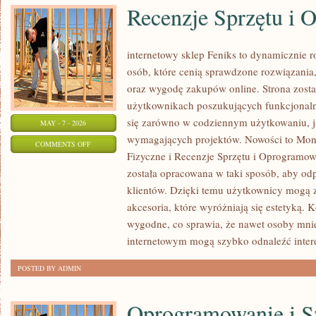
Recenzje Sprzętu i
internetowy sklep Feniks to dynamicznie ro
osób, które cenią sprawdzone rozwiązani
oraz wygodę zakupów online. Strona zosta
użytkownikach poszukujących funkcjonaln
się zarówno w codziennym użytkowaniu, jak
MAY - 7 - 2026
wymagających projektów. Nowości to Moni
ON
COMMENTS OFF
Fizyczne i Recenzje Sprzętu i Oprogramo
RECENZJE
została opracowana w taki sposób, aby od
SPRZĘTU
klientów. Dzięki temu użytkownicy mogą z
I
akcesoria, które wyróżniają się estetyką. K
OPROGRAMOWANIA
wygodne, co sprawia, że nawet osoby mni
internetowym mogą szybko odnaleźć inter
POSTED BY ADMIN
Oprogramowanie i S