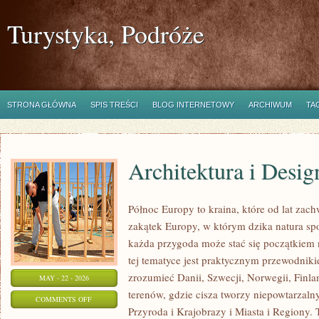
Turystyka, Podróże
STRONA GŁÓWNA
SPIS TREŚCI
BLOG INTERNETOWY
ARCHIWUM
TA
Architektura i Desig
Północ Europy to kraina, które od lat zac
zakątek Europy, w którym dzika natura spot
każda przygoda może stać się początkiem 
tej tematyce jest praktycznym przewodniki
zrozumieć Danii, Szwecji, Norwegii, Finlan
MAY - 22 - 2026
terenów, gdzie cisza tworzy niepowtarzalny
ON
COMMENTS OFF
Przyroda i Krajobrazy i Miasta i Regiony. T
ARCHITEKTURA