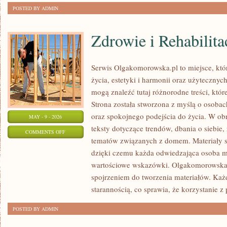
POSTED BY ADMIN
Zdrowie i Rehabilita
Serwis Olgakomorowska.pl to miejsce, któ
życia, estetyki i harmonii oraz użytecznyc
mogą znaleźć tutaj różnorodne treści, które
Strona została stworzona z myślą o osobac
oraz spokojnego podejścia do życia. W ob
MAY - 9 - 2026
teksty dotyczące trendów, dbania o siebie,
ON
COMMENTS OFF
tematów związanych z domem. Materiały s
ZDROWIE
dzięki czemu każda odwiedzająca osoba 
I
wartościowe wskazówki. Olgakomorowska.
REHABILITACJA
spojrzeniem do tworzenia materiałów. Każd
starannością, co sprawia, że korzystanie z p
POSTED BY ADMIN