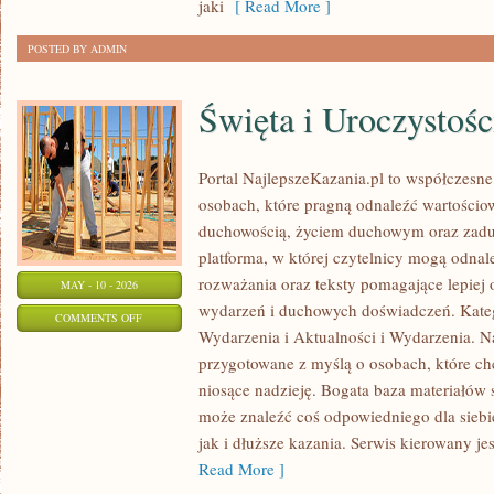
jaki
[ Read More ]
POSTED BY ADMIN
Święta i Uroczystośc
Portal NajlepszeKazania.pl to współczesne
osobach, które pragną odnaleźć wartościo
duchowością, życiem duchowym oraz zadu
platforma, w której czytelnicy mogą odna
rozważania oraz teksty pomagające lepiej
MAY - 10 - 2026
wydarzeń i duchowych doświadczeń. Katego
ON
COMMENTS OFF
Wydarzenia i Aktualności i Wydarzenia. Na
ŚWIĘTA
przygotowane z myślą o osobach, które chc
I
niosące nadzieję. Bogata baza materiałów 
UROCZYSTOŚCI
może znaleźć coś odpowiedniego dla siebie
jak i dłuższe kazania. Serwis kierowany j
Read More ]