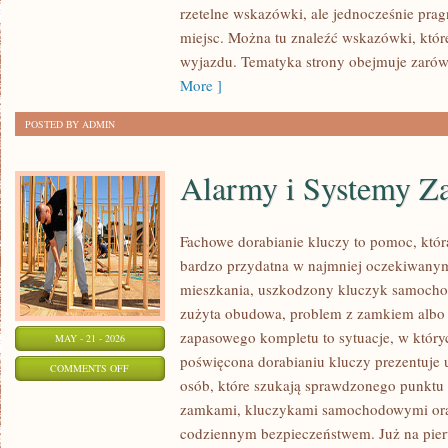
rzetelne wskazówki, ale jednocześnie prag
I
miejsc. Można tu znaleźć wskazówki, któr
DESIGN
wyjazdu. Tematyka strony obejmuje zarówn
More ]
POSTED BY ADMIN
Alarmy i Systemy Z
Fachowe dorabianie kluczy to pomoc, która
bardzo przydatna w najmniej oczekiwany
mieszkania, uszkodzony kluczyk samochodo
zużyta obudowa, problem z zamkiem albo
zapasowego kompletu to sytuacje, w któryc
MAY - 21 - 2026
poświęcona dorabianiu kluczy prezentuje 
ON
COMMENTS OFF
osób, które szukają sprawdzonego punktu 
ALARMY
zamkami, kluczykami samochodowymi ora
I
codziennym bezpieczeństwem. Już na pier
SYSTEMY