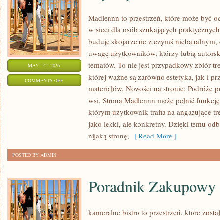
Madlennn to przestrzeń, które może być od
w sieci dla osób szukających praktycznych
buduje skojarzenie z czymś niebanalnym, 
uwagę użytkowników, którzy lubią autorsk
tematów. To nie jest przypadkowy zbiór tre
MAY - 4 - 2026
której ważne są zarówno estetyka, jak i p
ON
COMMENTS OFF
materiałów. Nowości na stronie: Podróże p
STYL
wsi. Strona Madlennn może pełnić funkcj
ŻYCIA
którym użytkownik trafia na angażujące tre
I
jako lekki, ale konkretny. Dzięki temu odb
ZDROWIE
nijaką stronę,
[ Read More ]
POSTED BY ADMIN
Poradnik Zakupowy
kameralne bistro to przestrzeń, które zost