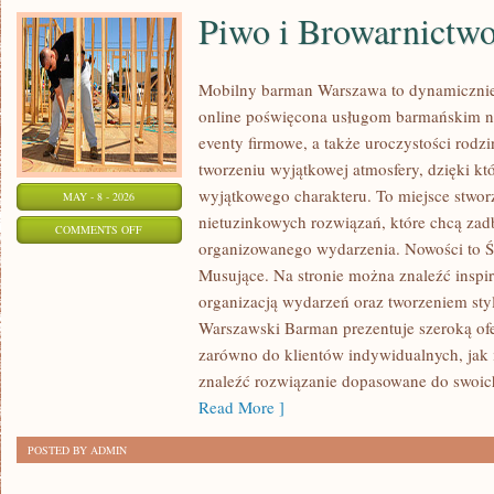
Piwo i Browarnictw
Mobilny barman Warszawa to dynamicznie 
online poświęcona usługom barmańskim n
eventy firmowe, a także uroczystości rodzi
tworzeniu wyjątkowej atmosfery, dzięki kt
wyjątkowego charakteru. To miejsce stwo
MAY - 8 - 2026
nietuzinkowych rozwiązań, które chcą za
ON
COMMENTS OFF
organizowanego wydarzenia. Nowości to 
PIWO
Musujące. Na stronie można znaleźć inspi
I
organizacją wydarzeń oraz tworzeniem sty
BROWARNICTWO
Warszawski Barman prezentuje szeroką ofe
zarówno do klientów indywidualnych, jak 
znaleźć rozwiązanie dopasowane do swoich
Read More ]
POSTED BY ADMIN