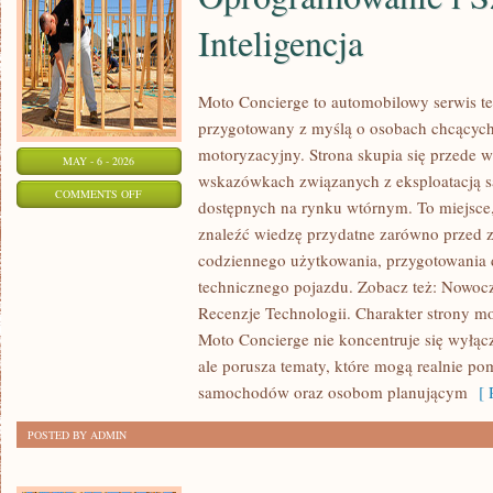
Inteligencja
Moto Concierge to automobilowy serwis te
przygotowany z myślą o osobach chcących
motoryzacyjny. Strona skupia się przede 
MAY - 6 - 2026
wskazówkach związanych z eksploatacją 
ON
COMMENTS OFF
dostępnych na rynku wtórnym. To miejsce
OPROGRAMOWANIE
znaleźć wiedzę przydatne zarówno przed z
I
codziennego użytkowania, przygotowania 
SZTUCZNA
technicznego pojazdu. Zobacz też: Nowocz
INTELIGENCJA
Recenzje Technologii. Charakter strony m
Moto Concierge nie koncentruje się wyłąc
ale porusza tematy, które mogą realnie p
samochodów oraz osobom planującym
[ R
POSTED BY ADMIN