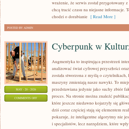
wrażenie, że serwis został przygotowany z 
ZABEZPIECZEŃ
chcą tracić czasu na niejasne informacje. T
chodzi o dorabianie
[ Read More ]
POSTED BY ADMIN
Cyberpunk w Kultur
Augmentyka to inspirująca przestrzeń inte
analizować świat cyfrowej przyszłości ora
została stworzona z myślą o czytelnikach, k
maszyny zmieniają nasze nawyki. To miejs
przedstawiana jedynie jako suchy zbiór fa
MAY - 20 - 2026
proces. Na stronie można znaleźć publika
ON
COMMENTS OFF
które jeszcze niedawno kojarzyły się głów
CYBERPUNK
dziś coraz częściej stają się elementem r
W
pokazuje, że inteligentne algorytmy nie je
KULTURZE
i specjalistów, lecz narzędziem, które wpł