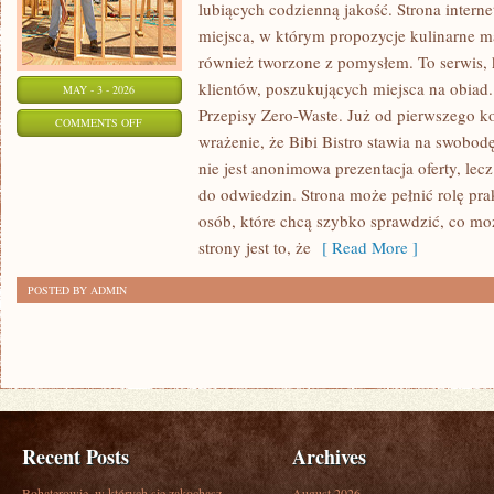
lubiących codzienną jakość. Strona intern
miejsca, w którym propozycje kulinarne ma
również tworzone z pomysłem. To serwis, 
klientów, poszukujących miejsca na obia
MAY - 3 - 2026
Przepisy Zero-Waste. Już od pierwszego 
ON
COMMENTS OFF
wrażenie, że Bibi Bistro stawia na swobod
PORADNIK
nie jest anonimowa prezentacja oferty, lec
ZAKUPOWY
do odwiedzin. Strona może pełnić rolę pr
osób, które chcą szybko sprawdzić, co moż
strony jest to, że
[ Read More ]
POSTED BY ADMIN
Recent Posts
Archives
Bohaterowie, w których się zakochasz
August 2026