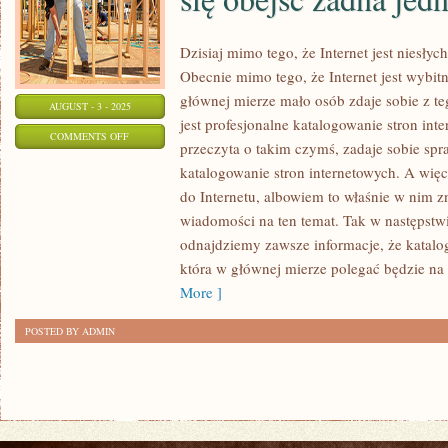
Dzisiaj mimo tego, że Internet jest niesł
Obecnie mimo tego, że Internet jest wybi
głównej mierze mało osób zdaje sobie z t
AUGUST - 3 - 2025
jest profesjonalne katalogowanie stron int
ON
COMMENTS OFF
przeczyta o takim czymś, zadaje sobie spr
DZISIAJ
katalogowanie stron internetowych. A wię
BEZ
do Internetu, albowiem to właśnie w nim z
RACHUNKOWOŚCI
wiadomości na ten temat. Tak w następstwi
NIE
odnajdziemy zawsze informacje, że katalog
MOŻE
która w głównej mierze polegać będzie na
SIĘ
More ]
OBEJŚĆ
POSTED BY ADMIN
ŻADNA
JEDNOSTKA