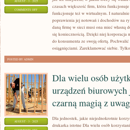
AUGUST - 3 - 2025
czasach większość firm, która funkcjonuj
ON
COMMENTS OFF
funkcjonuje też w wirtualnym. I naturalnie
WARTO
poprawienia jej notowań i dochodów na r
MIEĆ
daną firmę w sieci musi ona mieć własną d
FIRMOWĄ
się koniecznością. Dzięki niej korporacja
WITRYNĘ
do konsumenta ze swoją ofertą. Pochwalić
INTERNETOWĄ
osiągnięciami. Zareklamować siebie. Tylk
POSTED BY ADMIN
Dla wielu osób użyt
urządzeń biurowych j
czarną magią z uwagi
Dla jednostek, jakie niejednokrotnie korzy
AUGUST - 3 - 2025
drukarka istotne Dla wielu osób korzystan
ON