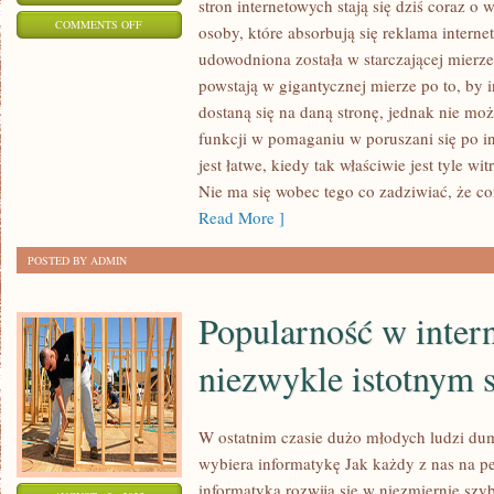
stron internetowych stają się dziś coraz o 
ON
COMMENTS OFF
osoby, które absorbują się reklama inter
NOWOCZESNA
udowodniona została w starczającej mierze 
POMOC
powstają w gigantycznej mierze po to, by i
W
dostaną się na daną stronę, jednak nie mo
ROZWIĄZYWANIU
funkcji w pomaganiu w poruszani się po int
PROBLEMÓW
jest łatwe, kiedy tak właściwie jest tyle wi
Nie ma się wobec tego co zadziwiać, że cor
Z
Read More ]
KOMPUTERAMI
NOSI
POSTED BY ADMIN
NAZWĘ
SERWISU
Popularność w intern
niezwykle istotnym 
W ostatnim czasie dużo młodych ludzi du
wybiera informatykę Jak każdy z nas na pe
informatyka rozwija się w niezmiernie szy