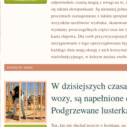
COMMENTS OFF
odpowiednio czarną magią z uwagi na to, 
DLA
się takimi ekwipunkami. Są niemniej jedna
WIELU
procentach zaznajomione z takimi sprzęta
OSÓB
wszystkim możliwość wydruku, skanowania
UŻYTKOWANIE
wymiany poszczególnych części oraz nie 
Z
karta chipowa. Dla osób przyzwyczajonyc
zrezygnowanie z tego oprzyrządowania będz
URZĄDZEŃ
każdego dnia mają okazję z nich korzysta
BIUROWYCH
wielofunkcyjnego, w którym można swob
JEST
NALEŻYCIE
POSTED BY ADMIN
CZARNĄ
MAGIĄ
W dzisiejszych czas
Z
UWAGI
wozy, są napełnione 
NA
Podgrzewane lusterk
TO
Ten, kto nie słuchał jeszcze o hostingu, na