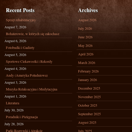
Recent Posts
Archives
Sprzęt rehabilitacyjny
August 2026
August 7, 2026
July 2026
Bohaterowie, w których się zakochasz
June 2026
August 6, 2026
May 2026
Fotobudki i Gadżety
April 2026
August 5, 2026
Sportowe Ciekawostki i Rekordy
March 2026
August 4, 2026
February 2026
Andy (Ameryka Południowa)
January 2026
August 3, 2026
December 2025
Muzyka Relaksacyjna i Medytacyjna
August 1, 2026
November 2025
Literatura
October 2025
July 30, 2026
September 2025
Poradniki i Pielęgnacja
August 2025
July 28, 2026
Parki Rozrywki i Atrakcje
July 2025