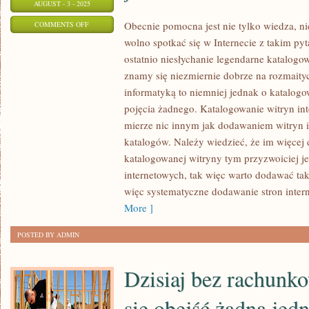
AUGUST - 3 - 2025
ON
Obecnie pomocna jest nie tylko wiedza, n
COMMENTS OFF
wolno spotkać się w Internecie z takim pyt
CHOĆ
ostatnio niesłychanie legendarne katalogo
Z
znamy się niezmiernie dobrze na rozmaity
ROKU
informatyką to niemniej jednak o katalog
NA
pojęcia żadnego. Katalogowanie witryn in
ROK
mierze nic innym jak dodawaniem witryn 
NA
katalogów. Należy wiedzieć, że im więce
RYNKU
katalogowanej witryny tym przyzwoiciej je
PRZYBYWA
internetowych, tak więc warto dodawać tak
RÓŻNORODNEGO
więc systematyczne dodawanie stron inte
RODZAJU
More ]
BIUR
RACHUNKOWYCH,
POSTED BY ADMIN
TO
NIEMNIEJ
Dzisiaj bez rachunk
JEDNAK
się obejść żadna jed