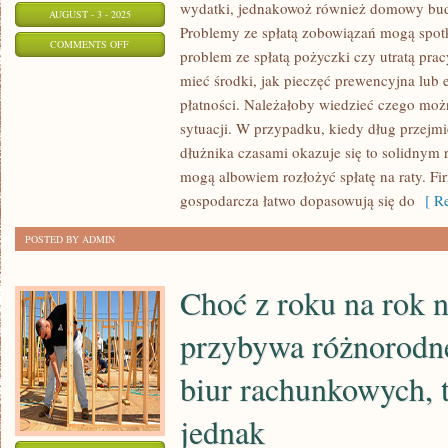
wydatki, jednakowoż również domowy budż
AUGUST - 3 - 2025
Problemy ze spłatą zobowiązań mogą spot
ON
COMMENTS OFF
problem ze spłatą pożyczki czy utratą pra
TERAŹNIEJSZY
mieć środki, jak pieczęć prewencyjna lub 
KRYZYS
płatności. Należałoby wiedzieć czego moż
GOSPODARCZY
sytuacji. W przypadku, kiedy dług przejmi
KOJARZY
dłużnika czasami okazuje się to solidnym 
SIĘ
mogą albowiem rozłożyć spłatę na raty. 
Z
gospodarcza łatwo dopasowują się do
[ Re
CIĄGŁYM
POSTED BY ADMIN
WZROSTEM
CEN
Choć z roku na rok 
przybywa różnorodn
biur rachunkowych, 
jednak