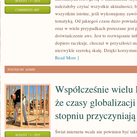
AUGUST - 3 - 2025
należałoby czytać wszystkie aktualności, b
ON
COMMENTS OFF
wszystkim istotne, jeśli wykonujemy zawó
POPULARNOŚĆ
tematyką. Od jakiegoś czasu dużo powiad
W
oraz w wielu przypadkach poruszane jest po
INTERNECIE
doświadczenie aws. Jest to rozwiązanie in
JEST
dopiero raczkuje, chociaż w przyszłości m
NIEZWYKLE
niezwykle szeroką skalę. Dzięki korzystani
ISTOTNYM
Read More ]
SZCZEGÓŁEM
POSTED BY ADMIN
Współcześnie wielu l
że czasy globalizac
stopniu przyczyniają
Świat internetu wcale nie powinien być ta
AUGUST - 3 - 2025