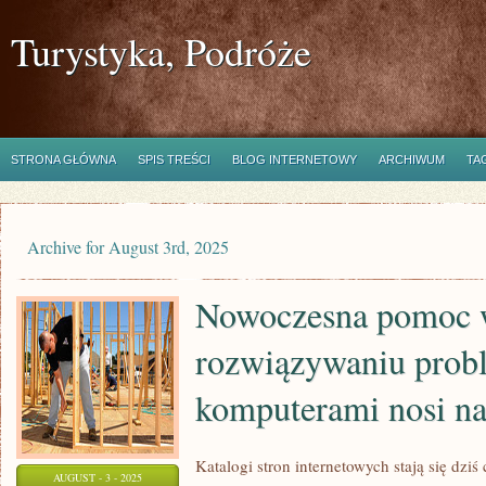
Turystyka, Podróże
STRONA GŁÓWNA
SPIS TREŚCI
BLOG INTERNETOWY
ARCHIWUM
TA
Archive for August 3rd, 2025
Nowoczesna pomoc
rozwiązywaniu prob
komputerami nosi n
Katalogi stron internetowych stają się dziś
AUGUST - 3 - 2025