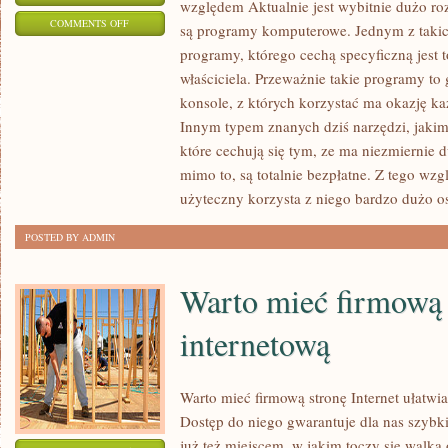
względem Aktualnie jest wybitnie dużo ro
ON
COMMENTS OFF
są programy komputerowe. Jednym z taki
WSPÓŁCZEŚNIE
programy, którego cechą specyficzną jest 
WIELU
właściciela. Przeważnie takie programy to 
LUDZI
konsole, z których korzystać ma okazję k
TWIERDZI,
Innym typem znanych dziś narzędzi, jaki
ŻE
które cechują się tym, ze ma niezmiernie
mimo to, są totalnie bezpłatne. Z tego wzg
CZASY
użyteczny korzysta z niego bardzo dużo o
GLOBALIZACJI
W
POSTED BY ADMIN
ZNACZĄCYM
STOPNIU
Warto mieć firmową
PRZYCZYNIAJĄ
SIĘ
internetową
DO
TEGO
Warto mieć firmową stronę Internet ułatwi
Dostęp do niego gwarantuje dla nas szybki
już też miejscem, w jakim toczy się walka 