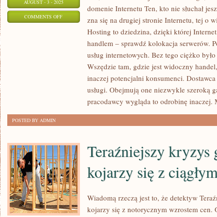
AUGUST - 3 - 2025
domenie Internetu Ten, kto nie słuchał jes
ON
COMMENTS OFF
zna się na drugiej stronie Internetu, tej o 
W
Hosting to dziedzina, dzięki której Interne
DZISIEJSZYCH
handlem – sprawdź kolokacja serwerów. P
CZASACH,
usług internetowych. Bez tego ciężko było 
NAJNOWSZE
Wszędzie tam, gdzie jest widoczny handel, 
WOZY,
inaczej potencjalni konsumenci. Dostawca
usługi. Obejmują one niezwykle szeroką 
SĄ
pracodawcy wygląda to odrobinę inaczej.
NAPEŁNIONE
ELEKTRYKĄ.
POSTED BY ADMIN
PODGRZEWANE
LUSTERKA
Teraźniejszy kryzys
kojarzy się z ciągły
Wiadomą rzeczą jest to, że detektyw Tera
kojarzy się z notorycznym wzrostem cen. O